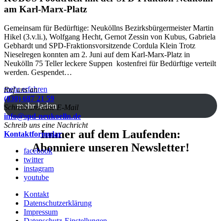
am Karl-Marx-Platz
Gemeinsam für Bedürftige: Neuköllns Bezirksbürgermeister Martin
Hikel (3.v.li.), Wolfgang Hecht, Gernot Zessin von Kubus, Gabriela
Gebhardt und SPD-Fraktionsvorsitzende Cordula Klein Trotz
Nieselregen konnten am 2. Juni auf dem Karl-Marx-Platz in
Neukölln 75 Teller leckere Suppen kostenfrei für Bedürftige verteilt
werden. Gespendet…
:
mehr erfahren
Ruf uns an
KUBUS
(030) 687 21 59
mehr laden
Foodtruck
Schreib uns eine E-Mail
mit
info@spd-neukoelln.de
der
Schreib uns eine Nachricht
Immer auf dem Laufenden:
SPD-
Kontaktformular
Fraktion
Abonniere unseren Newsletter!
facebook
Neukölln
twitter
am
instagram
Karl-
youtube
Marx-
Platz
Kontakt
Datenschutzerklärung
Impressum
Datenschutz-Einstellungen