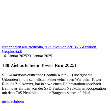
Nachrichten aus Neukölln
,
Aktuelles von der BVV-Fraktion
,
Gropiusstadt
16. Januar 2025
23. Januar 2025
180 Zielläufe beim Tower-Run 2025!
SPD-Fraktionsvorsitzende Cordula Klein (li.) übergibt die
Urkunden an die schnellsten Feuerwehrfrauen Wer beim Tower-
Run ins Ziel kommt, hat in etwa einen Halbmarathon absolviert.
Beim diesjährigen von der SPD Fraktion Neukölln in Kooperation
mit dem TuS Neukölln und der Baugenossenschaft Ideal…
:
mehr erfahren
180
Zielläufe