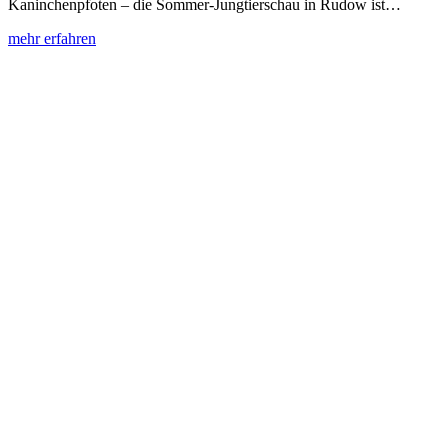
Kaninchenpfoten – die Sommer-Jungtierschau in Rudow ist…
:
mehr erfahren
65.
Sommer-
Jungtierschau