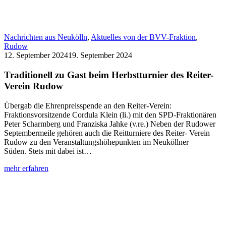
Nachrichten aus Neukölln
,
Aktuelles von der BVV-Fraktion
,
Rudow
12. September 2024
19. September 2024
Traditionell zu Gast beim Herbstturnier des Reiter-
Verein Rudow
Übergab die Ehrenpreisspende an den Reiter-Verein:
Fraktionsvorsitzende Cordula Klein (li.) mit den SPD-Fraktionären
Peter Scharmberg und Franziska Jahke (v.re.) Neben der Rudower
Septembermeile gehören auch die Reitturniere des Reiter- Verein
Rudow zu den Veranstaltungshöhepunkten im Neuköllner
Süden. Stets mit dabei ist…
:
mehr erfahren
Traditionell
zu
Gast
beim
Herbstturnier
des