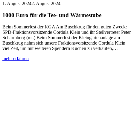
1. August 2024
2. August 2024
1000 Euro für die Tee- und Wärmestube
Beim Sommerfest der KGA Am Buschkrug für den guten Zweck:
SPD-Fraktionsvorsitzende Cordula Klein und ihr Stellvertreter Peter
Scharmberg (mi.) Beim Sommerfest der Kleingartenanlage am
Buschkrug nahm sich unsere Fraktionsvorsitzende Cordula Klein
viel Zeit, um mit weiteren Spendern Kuchen zu verkaufen,…
:
mehr erfahren
1000
Euro
für
die
Tee-
und
Wärmestube