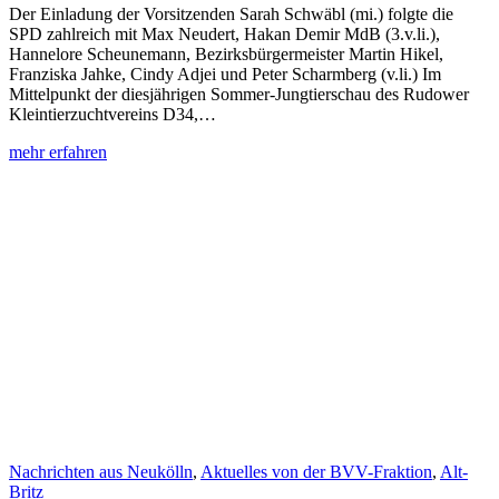
Der Einladung der Vorsitzenden Sarah Schwäbl (mi.) folgte die
SPD zahlreich mit Max Neudert, Hakan Demir MdB (3.v.li.),
Hannelore Scheunemann, Bezirksbürgermeister Martin Hikel,
Franziska Jahke, Cindy Adjei und Peter Scharmberg (v.li.) Im
Mittelpunkt der diesjährigen Sommer-Jungtierschau des Rudower
Kleintierzuchtvereins D34,…
:
mehr erfahren
Schöne
Sommer-
Jungtierschau
der
Rudower
Kleintierzüchter
Nachrichten aus Neukölln
,
Aktuelles von der BVV-Fraktion
,
Alt-
Britz