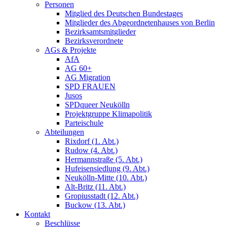
Personen
Mitglied des Deutschen Bundestages
Mitglieder des Abgeordnetenhauses von Berlin
Bezirksamtsmitglieder
Bezirksverordnete
AGs & Projekte
AfA
AG 60+
AG Migration
SPD FRAUEN
Jusos
SPDqueer Neukölln
Projektgruppe Klimapolitik
Parteischule
Abteilungen
Rixdorf (1. Abt.)
Rudow (4. Abt.)
Hermannstraße (5. Abt.)
Hufeisensiedlung (9. Abt.)
Neukölln-Mitte (10. Abt.)
Alt-Britz (11. Abt.)
Gropiusstadt (12. Abt.)
Buckow (13. Abt.)
Kontakt
Beschlüsse