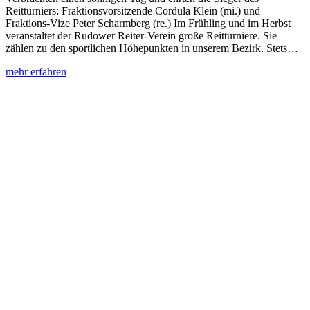
Reitturniers: Fraktionsvorsitzende Cordula Klein (mi.) und
Fraktions-Vize Peter Scharmberg (re.) Im Frühling und im Herbst
veranstaltet der Rudower Reiter-Verein große Reitturniere. Sie
zählen zu den sportlichen Höhepunkten in unserem Bezirk. Stets…
:
mehr erfahren
Zum
46.
Mal
–
Reit-
und
Springturnier
des
Rudower
Reiter-
Verein