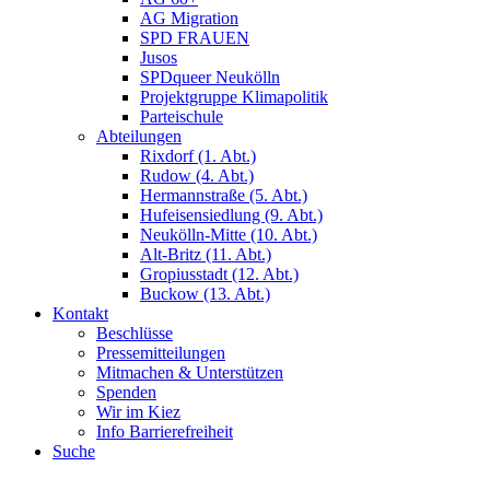
AG Migration
SPD FRAUEN
Jusos
SPDqueer Neukölln
Projektgruppe Klimapolitik
Parteischule
Abteilungen
Rixdorf (1. Abt.)
Rudow (4. Abt.)
Hermannstraße (5. Abt.)
Hufeisensiedlung (9. Abt.)
Neukölln-Mitte (10. Abt.)
Alt-Britz (11. Abt.)
Gropiusstadt (12. Abt.)
Buckow (13. Abt.)
Kontakt
Beschlüsse
Pressemitteilungen
Mitmachen & Unterstützen
Spenden
Wir im Kiez
Info Barrierefreiheit
Suche