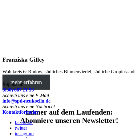
Franziska Giffey
Wahlkreis 6: Rudow, südliches Blumenviertel, südliche Gropiusstadt
mehr erfahren
Ruf uns an
(030) 687 21 59
Schreib uns eine E-Mail
info@spd-neukoelln.de
Schreib uns eine Nachricht
Immer auf dem Laufenden:
Kontaktformular
Abonniere unseren Newsletter!
facebook
twitter
instagram