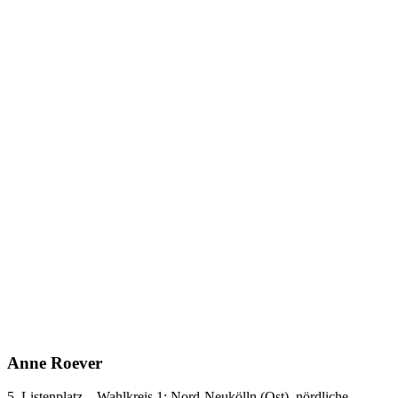
Anne Roever
5. Listenplatz – Wahlkreis 1: Nord-Neukölln (Ost), nördliche