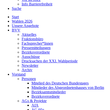
Info Barrierefreiheit
Suche
Start
Wahlen 2026
Unsere Angebote
BVV
Aktuelles
Fraktionsbüro
Fachsprecher*Innen
Pressemitteilungen
Bezirksverordnete
Ausschüsse
Drucksachen der XXI. Wahlperiode
Newsletter
Archiv
Vorstand
Personen
Mitglied des Deutschen Bundestages
Mitglieder des Abgeordnetenhauses von Berlin
Bezirksamtsmitglieder
Bezirksverordnete
AGs & Projekte
AfA
AG 60+