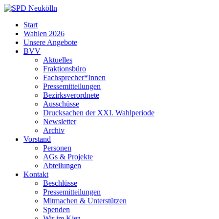
Skip
to
SPD
Start
content
Neukölln
Wahlen 2026
Unsere Angebote
BVV
Aktuelles
Fraktionsbüro
Fachsprecher*Innen
Pressemitteilungen
Bezirksverordnete
Ausschüsse
Drucksachen der XXI. Wahlperiode
Newsletter
Archiv
Vorstand
Personen
AGs & Projekte
Abteilungen
Kontakt
Beschlüsse
Pressemitteilungen
Mitmachen & Unterstützen
Spenden
Wir im Kiez