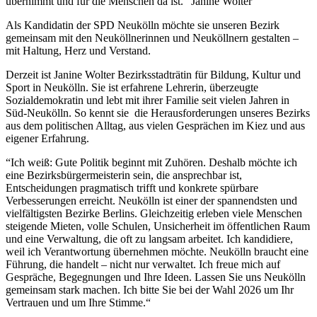
übernimmt und für die Menschen da ist.” Janine Wolter
Als Kandidatin der SPD Neukölln möchte sie unseren Bezirk
gemeinsam mit den Neuköllnerinnen und Neuköllnern gestalten –
mit Haltung, Herz und Verstand.
Derzeit ist Janine Wolter Bezirksstadträtin für Bildung, Kultur und
Sport in Neukölln. Sie ist erfahrene Lehrerin, überzeugte
Sozialdemokratin und lebt mit ihrer Familie seit vielen Jahren in
Süd-Neukölln. So kennt sie die Herausforderungen unseres Bezirks
aus dem politischen Alltag, aus vielen Gesprächen im Kiez und aus
eigener Erfahrung.
“Ich weiß: Gute Politik beginnt mit Zuhören. Deshalb möchte ich
eine Bezirksbürgermeisterin sein, die ansprechbar ist,
Entscheidungen pragmatisch trifft und konkrete spürbare
Verbesserungen erreicht. Neukölln ist einer der spannendsten und
vielfältigsten Bezirke Berlins. Gleichzeitig erleben viele Menschen
steigende Mieten, volle Schulen, Unsicherheit im öffentlichen Raum
und eine Verwaltung, die oft zu langsam arbeitet. Ich kandidiere,
weil ich Verantwortung übernehmen möchte. Neukölln braucht eine
Führung, die handelt – nicht nur verwaltet. Ich freue mich auf
Gespräche, Begegnungen und Ihre Ideen. Lassen Sie uns Neukölln
gemeinsam stark machen. Ich bitte Sie bei der Wahl 2026 um Ihr
Vertrauen und um Ihre Stimme.“