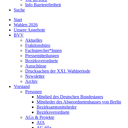
Info Barrierefreiheit
Suche
Start
Wahlen 2026
Unsere Angebote
BVV
Aktuelles
Fraktionsbüro
Fachsprecher*Innen
Pressemitteilungen
Bezirksverordnete
Ausschüsse
Drucksachen der XXI. Wahlperiode
Newsletter
Archiv
Vorstand
Personen
Mitglied des Deutschen Bundestages
Mitglieder des Abgeordnetenhauses von Berlin
Bezirksamtsmitglieder
Bezirksverordnete
AGs & Projekte
AfA
AG 60+