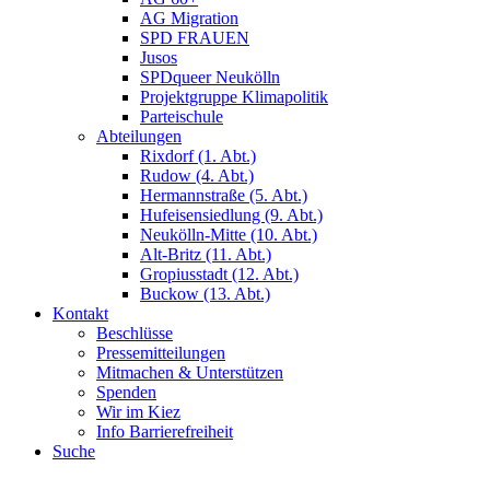
AG Migration
SPD FRAUEN
Jusos
SPDqueer Neukölln
Projektgruppe Klimapolitik
Parteischule
Abteilungen
Rixdorf (1. Abt.)
Rudow (4. Abt.)
Hermannstraße (5. Abt.)
Hufeisensiedlung (9. Abt.)
Neukölln-Mitte (10. Abt.)
Alt-Britz (11. Abt.)
Gropiusstadt (12. Abt.)
Buckow (13. Abt.)
Kontakt
Beschlüsse
Pressemitteilungen
Mitmachen & Unterstützen
Spenden
Wir im Kiez
Info Barrierefreiheit
Suche