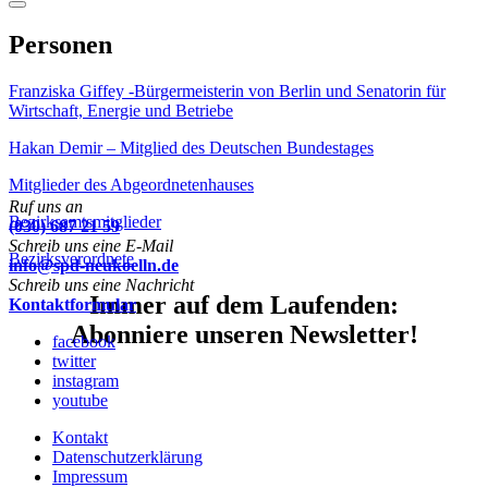
Menu
Personen
Franziska Giffey -Bürgermeisterin von Berlin und Senatorin für
Wirtschaft, Energie und Betriebe
Hakan Demir – Mitglied des Deutschen Bundestages
Mitglieder des Abgeordnetenhauses
Ruf uns an
Bezirksamtsmitglieder
(030) 687 21 59
Schreib uns eine E-Mail
Bezirksverordnete
info@spd-neukoelln.de
Schreib uns eine Nachricht
Immer auf dem Laufenden:
Kontaktformular
Abonniere unseren Newsletter!
facebook
twitter
instagram
youtube
Kontakt
Datenschutzerklärung
Impressum