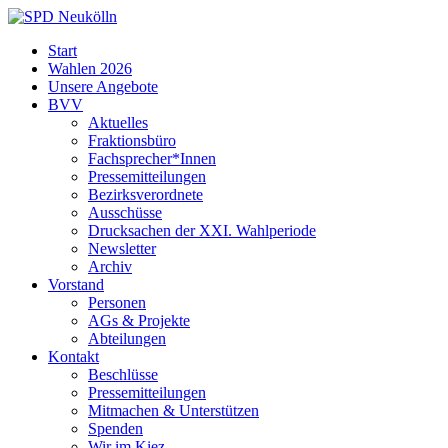
Skip
to
SPD
Start
content
Neukölln
Wahlen 2026
Unsere Angebote
BVV
Aktuelles
Fraktionsbüro
Fachsprecher*Innen
Pressemitteilungen
Bezirksverordnete
Ausschüsse
Drucksachen der XXI. Wahlperiode
Newsletter
Archiv
Vorstand
Personen
AGs & Projekte
Abteilungen
Kontakt
Beschlüsse
Pressemitteilungen
Mitmachen & Unterstützen
Spenden
Wir im Kiez