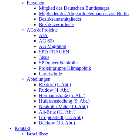
Personen
Mitglied des Deutschen Bundestages
Mitglieder des Abgeordnetenhauses von Berlin
Bezirksamtsmitglieder
Bezirksverordnete
AGs & Projekte
AfA
AG 60+
AG Migration
SPD FRAUEN
Jusos
SPDqueer Neukölln
Projektgruppe Klimapolitik
Parteischule
Abteilungen
Rixdorf (1. Abt.)
Rudow (4. Abt.)
Hermannstraße (5. Abt.)
Hufeisensiedlung (9. Abt.)
Neukölln-Mitte (10. Abt.)
Alt-Britz (11. Abt.)
Gropiusstadt (12. Abt.)
Buckow (13. Abt.)
Kontakt
Beschlüsse