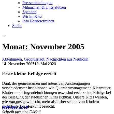
Pressemitteilungen
Mitmachen & Unterstützen
Spenden
Wir im Kiez
Info Barrierefreiheit
Suche
Menu
Monat:
November 2005
Abteilungen
,
Gropiusstadt
,
Nachrichten aus Neukölln
14. November 2005
13. Mai 2020
Erste kleine Erfolge erzielt
Dank der gemeinsamen und intensiven Anstrengungen
verschiedenster Institutionen wie Quartiersmanagement, Kiezmütter,
Kinder - und Jugendeinrichtungen usw. sind erste kleine Erfolge bei
der Belegung der städtischen Kitas sichtbar. Unsere Kitas werden,
wie von uns gewünscht, mehr als bisher schon, von Kindern
Ruf uns an
nichtdeutscher Herkunft besucht.
(030) 687 21 59
Schreib uns eine E-Mail