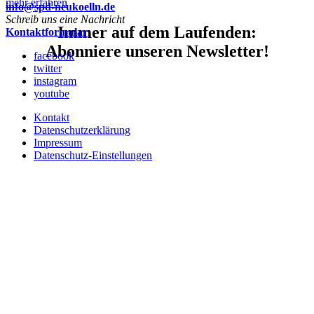
:
mehr erfahren
info@spd-neukoelln.de
Erste
Schreib uns eine Nachricht
kleine
Immer auf dem Laufenden:
Kontaktformular
Erfolge
Abonniere unseren Newsletter!
erzielt
facebook
twitter
instagram
youtube
Kontakt
Datenschutzerklärung
Impressum
Datenschutz-Einstellungen