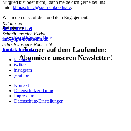
Mitglied bist oder nicht), dann melde dich gerne bei uns
unter
klimaschutz@spd-neukoelln.de
.
Wir freuen uns auf dich und dein Engagement!
Ruf uns an
Kategorien
(030) 687 21 59
Schreib uns eine E-Mail
Projektgruppe Klima
info@spd-neukoelln.de
Schreib uns eine Nachricht
Immer auf dem Laufenden:
Kontaktformular
Abonniere unseren Newsletter!
facebook
twitter
instagram
youtube
Kontakt
Datenschutzerklärung
Impressum
Datenschutz-Einstellungen