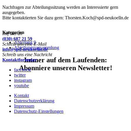
Nachfragen zur Abteilungssitzung werden an Interessierte gern
ausgegeben.
Bitte kontaktierten Sie dazu gern:
Thorsten.Koch@spd-neukoelln.de
Kategorien
Ruf uns an
(030) 687 21 59
Abteilung 9
Schreib uns eine E-Mail
Abteilungsversammlung
info@spd-neukoelln.de
Schreib uns eine Nachricht
Immer auf dem Laufenden:
Kontaktformular
Abonniere unseren Newsletter!
facebook
twitter
instagram
youtube
Kontakt
Datenschutzerklärung
Impressum
Datenschutz-Einstellungen