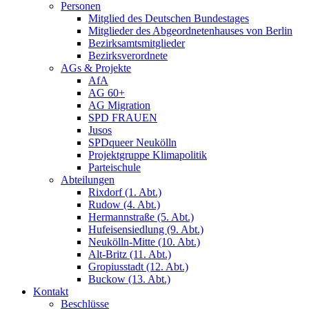
Personen
Mitglied des Deutschen Bundestages
Mitglieder des Abgeordnetenhauses von Berlin
Bezirksamtsmitglieder
Bezirksverordnete
AGs & Projekte
AfA
AG 60+
AG Migration
SPD FRAUEN
Jusos
SPDqueer Neukölln
Projektgruppe Klimapolitik
Parteischule
Abteilungen
Rixdorf (1. Abt.)
Rudow (4. Abt.)
Hermannstraße (5. Abt.)
Hufeisensiedlung (9. Abt.)
Neukölln-Mitte (10. Abt.)
Alt-Britz (11. Abt.)
Gropiusstadt (12. Abt.)
Buckow (13. Abt.)
Kontakt
Beschlüsse