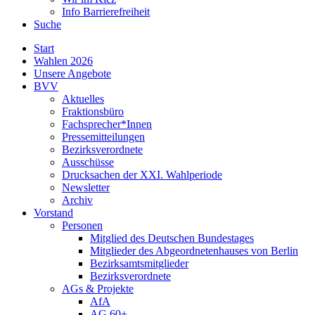
Info Barrierefreiheit
Suche
Start
Wahlen 2026
Unsere Angebote
BVV
Aktuelles
Fraktionsbüro
Fachsprecher*Innen
Pressemitteilungen
Bezirksverordnete
Ausschüsse
Drucksachen der XXI. Wahlperiode
Newsletter
Archiv
Vorstand
Personen
Mitglied des Deutschen Bundestages
Mitglieder des Abgeordnetenhauses von Berlin
Bezirksamtsmitglieder
Bezirksverordnete
AGs & Projekte
AfA
AG 60+