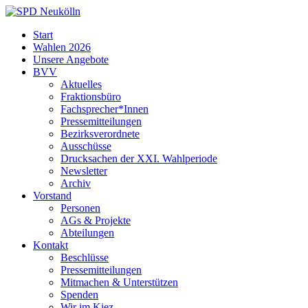
Skip
to
SPD
Start
content
Neukölln
Wahlen 2026
Unsere Angebote
BVV
Aktuelles
Fraktionsbüro
Fachsprecher*Innen
Pressemitteilungen
Bezirksverordnete
Ausschüsse
Drucksachen der XXI. Wahlperiode
Newsletter
Archiv
Vorstand
Personen
AGs & Projekte
Abteilungen
Kontakt
Beschlüsse
Pressemitteilungen
Mitmachen & Unterstützen
Spenden
Wir im Kiez