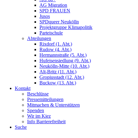
AG Migration
SPD FRAUEN
Jusos
SPDqueer Neukölln
Projektgruppe Klimapolitik
Parteischule
Abteilungen
Rixdorf (1. Abt.)
Rudow (4. Abt.)
Hermannstraße (5. Abt.)
Hufeisensiedlung (9. Abt.)
Neukölln-Mitte (10. Abt.)
Alt-Britz (11. Abt.)
Gropiusstadt (12. Abt.)
Buckow (13. Abt.)
Kontakt
Beschlüsse
Pressemitteilungen
Mitmachen & Unterstützen
Spenden
Wir im Kiez
Info Barrierefreiheit
Suche