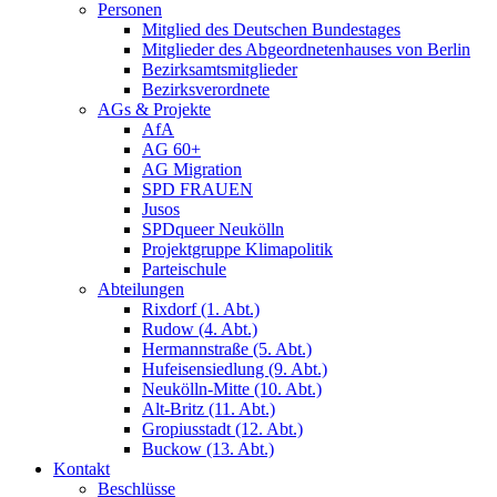
Personen
Mitglied des Deutschen Bundestages
Mitglieder des Abgeordnetenhauses von Berlin
Bezirksamtsmitglieder
Bezirksverordnete
AGs & Projekte
AfA
AG 60+
AG Migration
SPD FRAUEN
Jusos
SPDqueer Neukölln
Projektgruppe Klimapolitik
Parteischule
Abteilungen
Rixdorf (1. Abt.)
Rudow (4. Abt.)
Hermannstraße (5. Abt.)
Hufeisensiedlung (9. Abt.)
Neukölln-Mitte (10. Abt.)
Alt-Britz (11. Abt.)
Gropiusstadt (12. Abt.)
Buckow (13. Abt.)
Kontakt
Beschlüsse