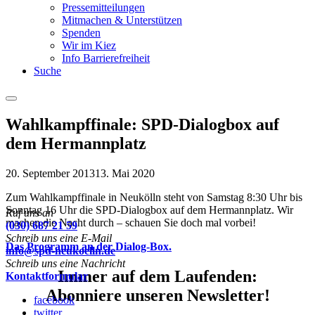
Pressemitteilungen
Mitmachen & Unterstützen
Spenden
Wir im Kiez
Info Barrierefreiheit
Suche
Menu
Wahlkampffinale: SPD-Dialogbox auf
dem Hermannplatz
20. September 2013
13. Mai 2020
Zum Wahlkampffinale in Neukölln steht von Samstag 8:30 Uhr bis
Sonntag 16 Uhr die SPD-Dialogbox auf dem Hermannplatz. Wir
Ruf uns an
machen die Nacht durch – schauen Sie doch mal vorbei!
(030) 687 21 59
Schreib uns eine E-Mail
Das Programm an der Dialog-Box.
info@spd-neukoelln.de
Schreib uns eine Nachricht
Immer auf dem Laufenden:
Kontaktformular
Abonniere unseren Newsletter!
facebook
twitter