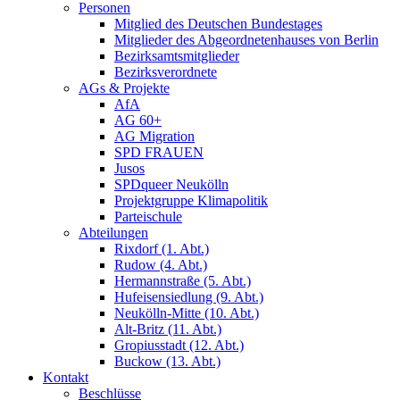
Personen
Mitglied des Deutschen Bundestages
Mitglieder des Abgeordnetenhauses von Berlin
Bezirksamtsmitglieder
Bezirksverordnete
AGs & Projekte
AfA
AG 60+
AG Migration
SPD FRAUEN
Jusos
SPDqueer Neukölln
Projektgruppe Klimapolitik
Parteischule
Abteilungen
Rixdorf (1. Abt.)
Rudow (4. Abt.)
Hermannstraße (5. Abt.)
Hufeisensiedlung (9. Abt.)
Neukölln-Mitte (10. Abt.)
Alt-Britz (11. Abt.)
Gropiusstadt (12. Abt.)
Buckow (13. Abt.)
Kontakt
Beschlüsse