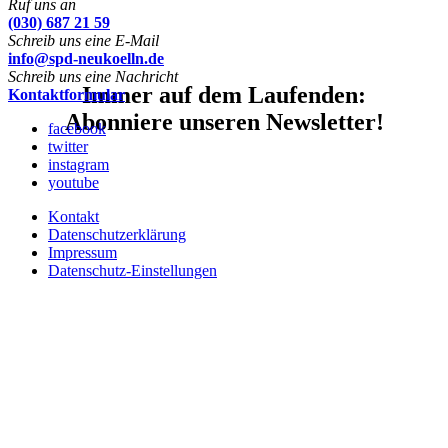
Ruf uns an
(030) 687 21 59
Schreib uns eine E-Mail
info@spd-neukoelln.de
Schreib uns eine Nachricht
Immer auf dem Laufenden:
Kontaktformular
Abonniere unseren Newsletter!
facebook
twitter
instagram
youtube
Kontakt
Datenschutzerklärung
Impressum
Datenschutz-Einstellungen