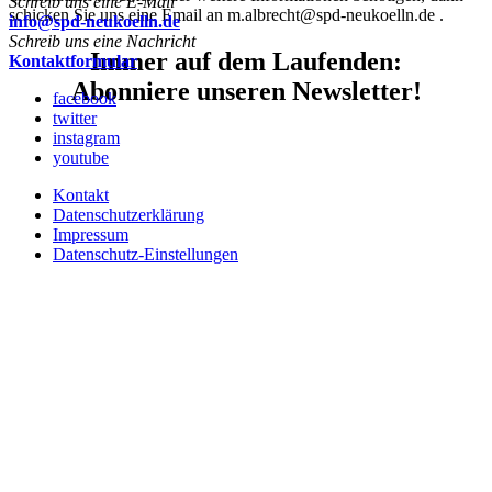
Schreib uns eine E-Mail
schicken Sie uns eine Email an m.albrecht@spd-neukoelln.de .
info@spd-neukoelln.de
Schreib uns eine Nachricht
Immer auf dem Laufenden:
Kontaktformular
Abonniere unseren Newsletter!
facebook
twitter
instagram
youtube
Kontakt
Datenschutzerklärung
Impressum
Datenschutz-Einstellungen