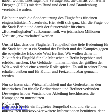
haben wollen. Dies sagen die Verträge aus, die damals von Herrn
Diepgen (CDU) mit dem Bund und dem Land Brandenburg
vereinbart wurden.
Bleibt nur noch die Sondernutzung des Flughafens für einen
eingeschränkten Nutzerkreis: Hier stellt sich ganz klar die Frage, ob
die Stadt Berlin und damit der Steuerzahler für einen
„Bonzenflughafen“ aufkommen soll, wo jetzt schon Millionen
Verluste „erwirtschaftet“ werden.
Uns ist klar, dass der Flughafen Tempelhof eine tiefe Bedeutung für
die Stadt hat: er ist ein Symbol der Freiheit und des Kampfes gegen
die sowjetische Blockade West-Berlins. Wir wollen daher in
Zukunft das Flugfeld für alle Menschen in Berlin begehbar und
erlebbar machen. Das Gebäude – immerhin eins der größten der
Welt – soll dabei eine zentrale Rolle spielen. Es soll in seiner Form
erhalten bleiben und für Kultur und Freizeit nutzbar gemacht
werden.
Nur so lassen sich Wirtschaftlichkeit und das Gedenken an den
historischen Ort für alle Berlinerinnen und Berliner verbinden.
Deswegen hat der Vorstand der Abteilung beschlossen, die
Kampagne zu unterstützen.
Ruf uns an
Falls auch Sie für ein flugfreies Tempelhof sind und Sie uns
(030) 687 21 59
unterstützen möchten oder weitere Informationen benötigen, dann