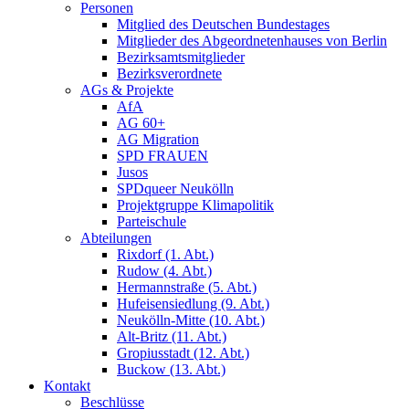
Personen
Mitglied des Deutschen Bundestages
Mitglieder des Abgeordnetenhauses von Berlin
Bezirksamtsmitglieder
Bezirksverordnete
AGs & Projekte
AfA
AG 60+
AG Migration
SPD FRAUEN
Jusos
SPDqueer Neukölln
Projektgruppe Klimapolitik
Parteischule
Abteilungen
Rixdorf (1. Abt.)
Rudow (4. Abt.)
Hermannstraße (5. Abt.)
Hufeisensiedlung (9. Abt.)
Neukölln-Mitte (10. Abt.)
Alt-Britz (11. Abt.)
Gropiusstadt (12. Abt.)
Buckow (13. Abt.)
Kontakt
Beschlüsse