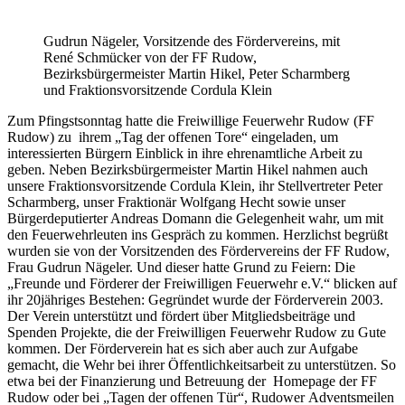
Gudrun Nägeler, Vorsitzende des Fördervereins, mit
René Schmücker von der FF Rudow,
Bezirksbürgermeister Martin Hikel, Peter Scharmberg
und Fraktionsvorsitzende Cordula Klein
Zum Pfingstsonntag hatte die Freiwillige Feuerwehr Rudow (FF
Rudow) zu ihrem „Tag der offenen Tore“ eingeladen, um
interessierten Bürgern Einblick in ihre ehrenamtliche Arbeit zu
geben. Neben Bezirksbürgermeister Martin Hikel nahmen auch
unsere Fraktionsvorsitzende Cordula Klein, ihr Stellvertreter Peter
Scharmberg, unser Fraktionär Wolfgang Hecht sowie unser
Bürgerdeputierter Andreas Domann die Gelegenheit wahr, um mit
den Feuerwehrleuten ins Gespräch zu kommen. Herzlichst begrüßt
wurden sie von der Vorsitzenden des Fördervereins der FF Rudow,
Frau Gudrun Nägeler. Und dieser hatte Grund zu Feiern: Die
„Freunde und Förderer der Freiwilligen Feuerwehr e.V.“ blicken auf
ihr 20jähriges Bestehen: Gegründet wurde der Förderverein 2003.
Der Verein unterstützt und fördert über Mitgliedsbeiträge und
Spenden Projekte, die der Freiwilligen Feuerwehr Rudow zu Gute
kommen. Der Förderverein hat es sich aber auch zur Aufgabe
gemacht, die Wehr bei ihrer Öffentlichkeitsarbeit zu unterstützen. So
etwa bei der Finanzierung und Betreuung der Homepage der FF
Rudow oder bei „Tagen der offenen Tür“, Rudower Adventsmeilen