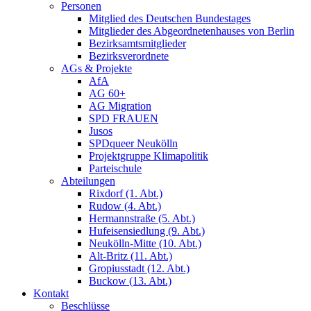
Personen
Mitglied des Deutschen Bundestages
Mitglieder des Abgeordnetenhauses von Berlin
Bezirksamtsmitglieder
Bezirksverordnete
AGs & Projekte
AfA
AG 60+
AG Migration
SPD FRAUEN
Jusos
SPDqueer Neukölln
Projektgruppe Klimapolitik
Parteischule
Abteilungen
Rixdorf (1. Abt.)
Rudow (4. Abt.)
Hermannstraße (5. Abt.)
Hufeisensiedlung (9. Abt.)
Neukölln-Mitte (10. Abt.)
Alt-Britz (11. Abt.)
Gropiusstadt (12. Abt.)
Buckow (13. Abt.)
Kontakt
Beschlüsse