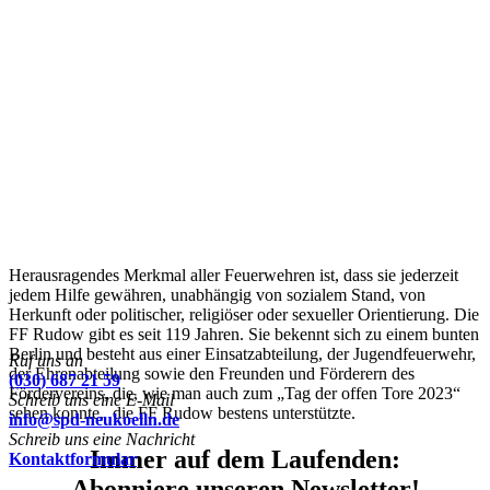
Herausragendes Merkmal aller Feuerwehren ist, dass sie jederzeit
jedem Hilfe gewähren, unabhängig von sozialem Stand, von
Herkunft oder politischer, religiöser oder sexueller Orientierung. Die
FF Rudow gibt es seit 119 Jahren. Sie bekennt sich zu einem bunten
Berlin und besteht aus einer Einsatzabteilung, der Jugendfeuerwehr,
Ruf uns an
der Ehrenabteilung sowie den Freunden und Förderern des
(030) 687 21 59
Fördervereins, die, wie man auch zum „Tag der offen Tore 2023“
Schreib uns eine E-Mail
sehen konnte, die FF Rudow bestens unterstützte.
info@spd-neukoelln.de
Schreib uns eine Nachricht
Immer auf dem Laufenden:
Kontaktformular
Abonniere unseren Newsletter!