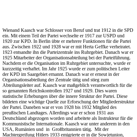
Wienand Kaasch war Schlosser von Beruf und trat 1912 in die SPD
ein. Mit einem Teil der Partei wechselte er 1917 zur USPD und
1920 zur KPD. In Berlin übte er mehrere Funktionen für die Partei
aus. Zwischen 1922 und 1928 war er mit Herta Geffke verheiratet.
1923 entsandte ihn die Parteizentrale ins Ruhrgebiet. Danach war er
1925 Mitarbeiter der Organisationsabteilung bei der Parteiführung.
Nachdem er die Organisation im Ruhrgebiet untersuchte, wurde er
kurzzeitig verhaftet. Im Jahr 1925 wurde er zum politischen Leiter
der KPD im Saargebiet ernannt. Danach war er erneut in der
Organisationsabteilung der Zentrale tätig und stieg zum
Abteilungsleiter auf. Kaasch war maßgeblich verantwortlich für die
so genannten Reichskontrollen 1927 und 1929. Dies waren
statistische Erhebungen über die innere Struktur der Partei. Diese
bildeten eine wichtige Quelle zur Erforschung der Mitgliederstruktur
der Partei. Daneben war er von 1928 bis 1932 Mitglied des
preußischen Landtages. Allerdings war er schon 1931 aus
Deutschland abgezogen worden und arbeitete als Instrukteur für die
Kommunistische Internationale. Kaasch war unter anderem in den
USA, Rumänien und in Großbritannien tätig. Mit der
Machtergreifung Hitlers 1933 emigrierte er in die Sowjetunion,