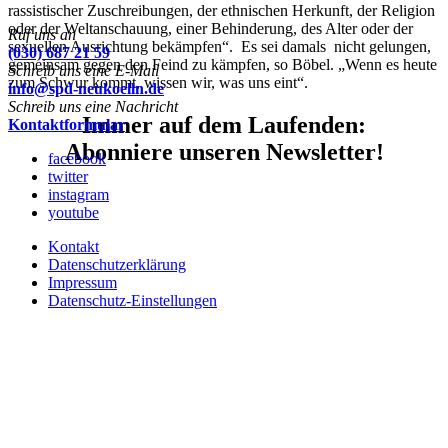
rassistischer Zuschreibungen, der ethnischen Herkunft, der Religion
oder der Weltanschauung, einer Behinderung, des Alter oder der
Ruf uns an
sexuellen Ausrichtung bekämpfen“. Es sei damals nicht gelungen,
(030) 687 21 59
gemeinsam gegen den Feind zu kämpfen, so Böbel. „Wenn es heute
Schreib uns eine E-Mail
zum Schwur kommt, wissen wir, was uns eint“.
info@spd-neukoelln.de
Schreib uns eine Nachricht
Immer auf dem Laufenden:
Kontaktformular
Abonniere unseren Newsletter!
facebook
twitter
instagram
youtube
Kontakt
Datenschutzerklärung
Impressum
Datenschutz-Einstellungen