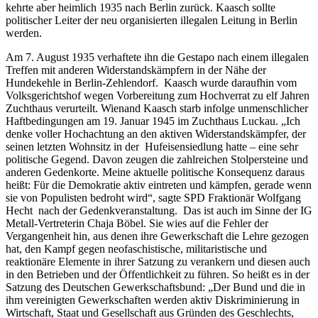
kehrte aber heimlich 1935 nach Berlin zurück. Kaasch sollte
politischer Leiter der neu organisierten illegalen Leitung in Berlin
werden.
Am 7. August 1935 verhaftete ihn die Gestapo nach einem illegalen
Treffen mit anderen Widerstandskämpfern in der Nähe der
Hundekehle in Berlin-Zehlendorf. Kaasch wurde daraufhin vom
Volksgerichtshof wegen Vorbereitung zum Hochverrat zu elf Jahren
Zuchthaus verurteilt. Wienand Kaasch starb infolge unmenschlicher
Haftbedingungen am 19. Januar 1945 im Zuchthaus Luckau. „Ich
denke voller Hochachtung an den aktiven Widerstandskämpfer, der
seinen letzten Wohnsitz in der Hufeisensiedlung hatte – eine sehr
politische Gegend. Davon zeugen die zahlreichen Stolpersteine und
anderen Gedenkorte. Meine aktuelle politische Konsequenz daraus
heißt: Für die Demokratie aktiv eintreten und kämpfen, gerade wenn
sie von Populisten bedroht wird“, sagte SPD Fraktionär Wolfgang
Hecht nach der Gedenkveranstaltung. Das ist auch im Sinne der IG
Metall-Vertreterin Chaja Böbel. Sie wies auf die Fehler der
Vergangenheit hin, aus denen ihre Gewerkschaft die Lehre gezogen
hat, den Kampf gegen neofaschistische, militaristische und
reaktionäre Elemente in ihrer Satzung zu verankern und diesen auch
in den Betrieben und der Öffentlichkeit zu führen. So heißt es in der
Satzung des Deutschen Gewerkschaftsbund: „Der Bund und die in
ihm vereinigten Gewerkschaften werden aktiv Diskriminierung in
Wirtschaft, Staat und Gesellschaft aus Gründen des Geschlechts,