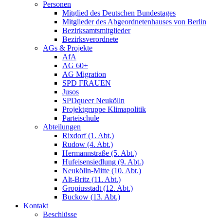
Personen
Mitglied des Deutschen Bundestages
Mitglieder des Abgeordnetenhauses von Berlin
Bezirksamtsmitglieder
Bezirksverordnete
AGs & Projekte
AfA
AG 60+
AG Migration
SPD FRAUEN
Jusos
SPDqueer Neukölln
Projektgruppe Klimapolitik
Parteischule
Abteilungen
Rixdorf (1. Abt.)
Rudow (4. Abt.)
Hermannstraße (5. Abt.)
Hufeisensiedlung (9. Abt.)
Neukölln-Mitte (10. Abt.)
Alt-Britz (11. Abt.)
Gropiusstadt (12. Abt.)
Buckow (13. Abt.)
Kontakt
Beschlüsse