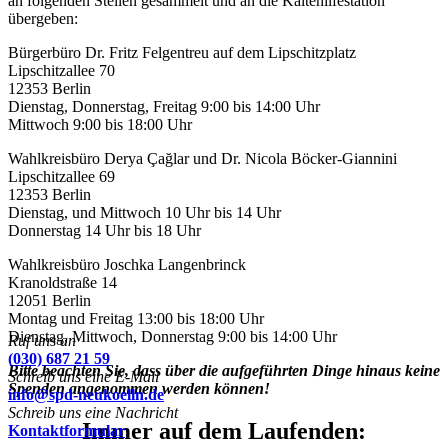
an folgenden Stellen gesammelt und an die Kältehilfestation
übergeben:
Bürgerbüro Dr. Fritz Felgentreu auf dem Lipschitzplatz
Lipschitzallee 70
12353 Berlin
Dienstag, Donnerstag, Freitag 9:00 bis 14:00 Uhr
Mittwoch 9:00 bis 18:00 Uhr
Wahlkreisbüro Derya Çağlar und Dr. Nicola Böcker-Giannini
Lipschitzallee 69
12353 Berlin
Dienstag, und Mittwoch 10 Uhr bis 14 Uhr
Donnerstag 14 Uhr bis 18 Uhr
Wahlkreisbüro Joschka Langenbrinck
Kranoldstraße 14
12051 Berlin
Montag und Freitag 13:00 bis 18:00 Uhr
Dienstag, Mittwoch, Donnerstag 9:00 bis 14:00 Uhr
Ruf uns an
(030) 687 21 59
Bitte beachten Sie, dass über die aufgeführten Dinge hinaus keine
Schreib uns eine E-Mail
Spenden angenommen werden können!
info@spd-neukoelln.de
Schreib uns eine Nachricht
Immer auf dem Laufenden:
Kontaktformular