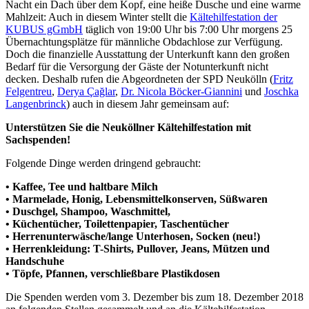
Nacht ein Dach über dem Kopf, eine heiße Dusche und eine warme
Mahlzeit: Auch in diesem Winter stellt die
Kältehilfestation der
KUBUS gGmbH
täglich von 19:00 Uhr bis 7:00 Uhr morgens 25
Übernachtungsplätze für männliche Obdachlose zur Verfügung.
Doch die finanzielle Ausstattung der Unterkunft kann den großen
Bedarf für die Versorgung der Gäste der Notunterkunft nicht
decken. Deshalb rufen die Abgeordneten der SPD Neukölln (
Fritz
Felgentreu
,
Derya Çağlar
,
Dr. Nicola Böcker-Giannini
und
Joschka
Langenbrinck
) auch in diesem Jahr gemeinsam auf:
Unterstützen Sie die Neuköllner Kältehilfestation mit
Sachspenden!
Folgende Dinge werden dringend gebraucht:
• Kaffee, Tee und haltbare Milch
• Marmelade, Honig, Lebensmittelkonserven, Süßwaren
• Duschgel, Shampoo, Waschmittel,
• Küchentücher, Toilettenpapier, Taschentücher
• Herrenunterwäsche/lange Unterhosen, Socken (neu!)
• Herrenkleidung: T-Shirts, Pullover, Jeans, Mützen und
Handschuhe
• Töpfe, Pfannen, verschließbare Plastikdosen
Die Spenden werden vom 3. Dezember bis zum 18. Dezember 2018