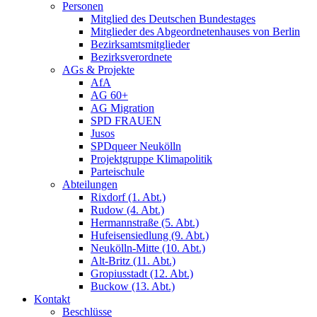
Personen
Mitglied des Deutschen Bundestages
Mitglieder des Abgeordnetenhauses von Berlin
Bezirksamtsmitglieder
Bezirksverordnete
AGs & Projekte
AfA
AG 60+
AG Migration
SPD FRAUEN
Jusos
SPDqueer Neukölln
Projektgruppe Klimapolitik
Parteischule
Abteilungen
Rixdorf (1. Abt.)
Rudow (4. Abt.)
Hermannstraße (5. Abt.)
Hufeisensiedlung (9. Abt.)
Neukölln-Mitte (10. Abt.)
Alt-Britz (11. Abt.)
Gropiusstadt (12. Abt.)
Buckow (13. Abt.)
Kontakt
Beschlüsse