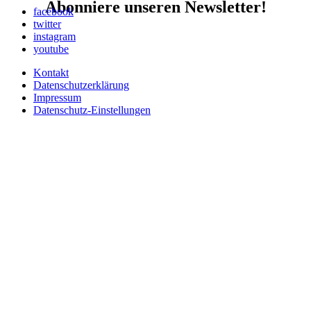
Abonniere unseren Newsletter!
facebook
twitter
instagram
youtube
Kontakt
Datenschutzerklärung
Impressum
Datenschutz-Einstellungen