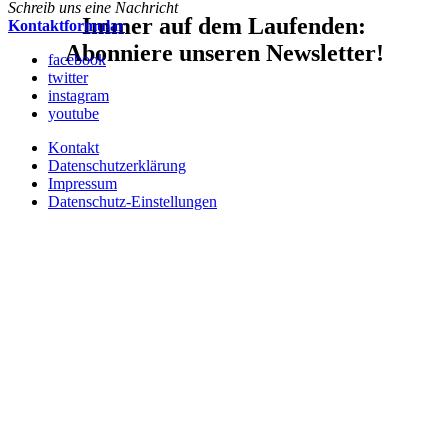
Schreib uns eine Nachricht
Immer auf dem Laufenden:
Kontaktformular
Abonniere unseren Newsletter!
facebook
twitter
instagram
youtube
Kontakt
Datenschutzerklärung
Impressum
Datenschutz-Einstellungen