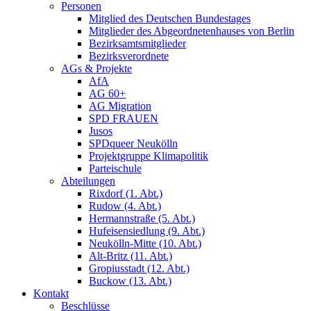
Personen
Mitglied des Deutschen Bundestages
Mitglieder des Abgeordnetenhauses von Berlin
Bezirksamtsmitglieder
Bezirksverordnete
AGs & Projekte
AfA
AG 60+
AG Migration
SPD FRAUEN
Jusos
SPDqueer Neukölln
Projektgruppe Klimapolitik
Parteischule
Abteilungen
Rixdorf (1. Abt.)
Rudow (4. Abt.)
Hermannstraße (5. Abt.)
Hufeisensiedlung (9. Abt.)
Neukölln-Mitte (10. Abt.)
Alt-Britz (11. Abt.)
Gropiusstadt (12. Abt.)
Buckow (13. Abt.)
Kontakt
Beschlüsse