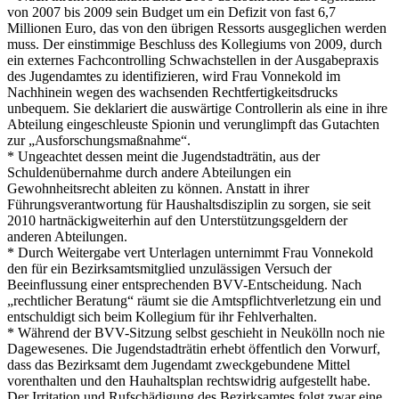
von 2007 bis 2009 sein Budget um ein Defizit von fast 6,7
Millionen Euro, das von den übrigen Ressorts ausgeglichen werden
muss. Der einstimmige Beschluss des Kollegiums von 2009, durch
ein externes Fachcontrolling Schwachstellen in der Ausgabepraxis
des Jugendamtes zu identifizieren, wird Frau Vonnekold im
Nachhinein wegen des wachsenden Rechtfertigkeitsdrucks
unbequem. Sie deklariert die auswärtige Controllerin als eine in ihre
Abteilung eingeschleuste Spionin und verunglimpft das Gutachten
zur „Ausforschungsmaßnahme“.
* Ungeachtet dessen meint die Jugendstadträtin, aus der
Schuldenübernahme durch andere Abteilungen ein
Gewohnheitsrecht ableiten zu können. Anstatt in ihrer
Führungsverantwortung für Haushaltsdisziplin zu sorgen, sie seit
2010 hartnäckigweiterhin auf den Unterstützungsgeldern der
anderen Abteilungen.
* Durch Weitergabe vert Unterlagen unternimmt Frau Vonnekold
den für ein Bezirksamtsmitglied unzulässigen Versuch der
Beeinflussung einer entsprechenden BVV-Entscheidung. Nach
„rechtlicher Beratung“ räumt sie die Amtspflichtverletzung ein und
entschuldigt sich beim Kollegium für ihr Fehlverhalten.
* Während der BVV-Sitzung selbst geschieht in Neukölln noch nie
Dagewesenes. Die Jugendstadträtin erhebt öffentlich den Vorwurf,
dass das Bezirksamt dem Jugendamt zweckgebundene Mittel
vorenthalten und den Hauhaltsplan rechtswidrig aufgestellt habe.
Der Irritation und Rufschädigung des Bezirksamtes folgt zwar eine