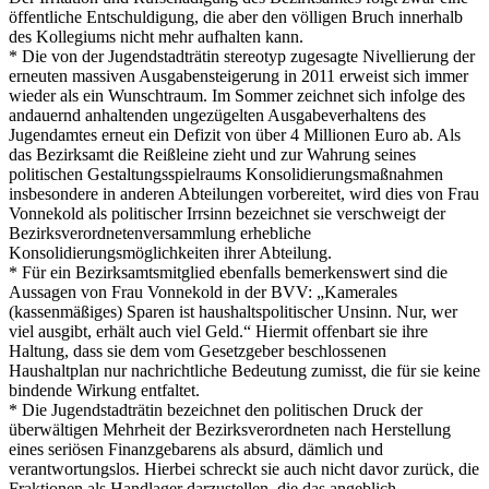
öffentliche Entschuldigung, die aber den völligen Bruch innerhalb
des Kollegiums nicht mehr aufhalten kann.
* Die von der Jugendstadträtin stereotyp zugesagte Nivellierung der
erneuten massiven Ausgabensteigerung in 2011 erweist sich immer
wieder als ein Wunschtraum. Im Sommer zeichnet sich infolge des
andauernd anhaltenden ungezügelten Ausgabeverhaltens des
Jugendamtes erneut ein Defizit von über 4 Millionen Euro ab. Als
das Bezirksamt die Reißleine zieht und zur Wahrung seines
politischen Gestaltungsspielraums Konsolidierungsmaßnahmen
insbesondere in anderen Abteilungen vorbereitet, wird dies von Frau
Vonnekold als politischer Irrsinn bezeichnet sie verschweigt der
Bezirksverordnetenversammlung erhebliche
Konsolidierungsmöglichkeiten ihrer Abteilung.
* Für ein Bezirksamtsmitglied ebenfalls bemerkenswert sind die
Aussagen von Frau Vonnekold in der BVV: „Kamerales
(kassenmäßiges) Sparen ist haushaltspolitischer Unsinn. Nur, wer
viel ausgibt, erhält auch viel Geld.“ Hiermit offenbart sie ihre
Haltung, dass sie dem vom Gesetzgeber beschlossenen
Haushaltplan nur nachrichtliche Bedeutung zumisst, die für sie keine
bindende Wirkung entfaltet.
* Die Jugendstadträtin bezeichnet den politischen Druck der
überwältigen Mehrheit der Bezirksverordneten nach Herstellung
eines seriösen Finanzgebarens als absurd, dämlich und
verantwortungslos. Hierbei schreckt sie auch nicht davor zurück, die
Fraktionen als Handlager darzustellen, die das angeblich