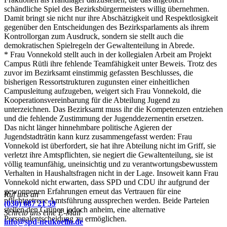
schändliche Spiel des Bezirksbürgermeisters willig übernehmen.
Damit bringt sie nicht nur ihre Abschätzigkeit und Respektlosigkeit
gegenüber den Entscheidungen des Bezirksparlaments als ihrem
Kontrollorgan zum Ausdruck, sondern sie stellt auch die
demokratischen Spielregeln der Gewaltenteilung in Abrede.
* Frau Vonnekold stellt auch in der kollegialen Arbeit am Projekt
Campus Rütli ihre fehlende Teamfähigkeit unter Beweis. Trotz des
zuvor im Bezirksamt einstimmig gefassten Beschlusses, die
bisherigen Ressortstrukturen zugunsten einer einheitlichen
Campusleitung aufzugeben, weigert sich Frau Vonnekold, die
Kooperationsvereinbarung für die Abteilung Jugend zu
unterzeichnen. Das Bezirksamt muss ihr die Kompetenzen entziehen
und die fehlende Zustimmung der Jugenddezernentin ersetzen.
Das nicht länger hinnehmbare politische Agieren der
Jugendstadträtin kann kurz zusammengefasst werden: Frau
Vonnekold ist überfordert, sie hat ihre Abteilung nicht im Griff, sie
verletzt ihre Amtspflichten, sie negiert die Gewaltenteilung, sie ist
völlig teamunfähig, uneinsichtig und zu verantwortungsbewusstem
Verhalten in Haushaltsfragen nicht in der Lage. Insoweit kann Frau
Vonnekold nicht erwarten, dass SPD und CDU ihr aufgrund der
gewonnenen Erfahrungen erneut das Vertrauen für eine
Ruf uns an
pflichtgetreue Amtsführung aussprechen werden. Beide Parteien
(030) 687 21 59
stellen den Grünen jedoch anheim, eine alternative
Schreib uns eine E-Mail
Personalentscheidung zu ermöglichen.
info@spd-neukoelln.de