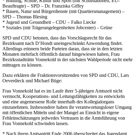
* Bildung, Schule, Kultur und Sport (mit Schulstationen, EU-
Beauftragte) – SPD – Dr. Franziska Giffey
* Bauen, Natur und Bürgerdienste (mit Quartiersmanagement) –
SPD – Thomas Blesing
* Jugend und Gesundheit – CDU – Falko Liecke
* Soziales (mit Trägerangelegenheiten Jobcenter) – Grüne
SPD und CDU betonen, dass das Vorschlagsrecht für das
Bezirksamt nach D’Hondt uneingeschränkt Anwendung findet.
Allerdings erinnern beide Parteien daran, dass sie in den letzten
Monaten mehrfach öffentlich darauf hingewiesen haben, Frau
Bezirksstadträtin Vonnekold in der nächsten Wahlperiode nicht mehr
mittragen zu können.
Dazu erklären die Fraktionsvorsitzenden von SPD und CDU, Lars
Oeverdieck und Michael Büge:
Frau Vonnekold hat es im Laufe ihrer 5-jährigen Amtszeit nicht
vermocht, Kooperations- und Leitungsfähigkeiten zu entwickeln
und eine angemessene Rolle innerhalb des Kollegialorgans
einzunehmen. Insbesondere haben ihr verantwortungsloser Umgang
mit öffentlichen Mitteln und der Mangel an Einsicht in eigene
Fehleinschätzungen jedwedes Vertrauen in die Amtsführung von
Frau Vonnekold schwinden lassen.
* Nach ihrem Amtsantritt Ende 2006 überschreitet das Jugendamt