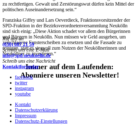
zu rechtfertigen. Gewalt und Zerstörungswut dürfen kein Mittel der
politischen Auseinandersetzung sein.“
Franziska Giffey und Lars Oeverdieck, Fraktionsvorsitzender der
SPD-Fraktion in der Bezirksverordnetenversammlung Neukölln
sind sich einig: „Diese Aktion schadet vor allem den Bürgerinnen
und Bürgern in Neukölln. Nun müssen wir Geld ausgeben, um
Ruf uns an
zerschlagene Fensterscheiben zu ersetzen und die Fassade zu
(030) 687 21 59
reinigen, statt es sinnvoll zum Nutzen der Neuköllnerinnen und
Schreib uns eine E-Mail
Neuköllner zu investieren.“
info@spd-neukoelln.de
Schreib uns eine Nachricht
Immer auf dem Laufenden:
Kontaktformular
Abonniere unseren Newsletter!
facebook
twitter
instagram
youtube
Kontakt
Datenschutzerklärung
Impressum
Datenschutz-Einstellungen