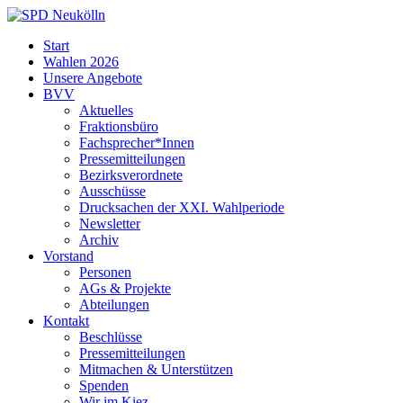
Skip
to
SPD
Start
content
Neukölln
Wahlen 2026
Unsere Angebote
BVV
Aktuelles
Fraktionsbüro
Fachsprecher*Innen
Pressemitteilungen
Bezirksverordnete
Ausschüsse
Drucksachen der XXI. Wahlperiode
Newsletter
Archiv
Vorstand
Personen
AGs & Projekte
Abteilungen
Kontakt
Beschlüsse
Pressemitteilungen
Mitmachen & Unterstützen
Spenden
Wir im Kiez