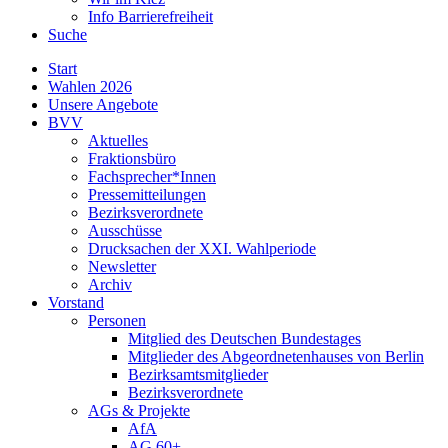
Info Barrierefreiheit
Suche
Start
Wahlen 2026
Unsere Angebote
BVV
Aktuelles
Fraktionsbüro
Fachsprecher*Innen
Pressemitteilungen
Bezirksverordnete
Ausschüsse
Drucksachen der XXI. Wahlperiode
Newsletter
Archiv
Vorstand
Personen
Mitglied des Deutschen Bundestages
Mitglieder des Abgeordnetenhauses von Berlin
Bezirksamtsmitglieder
Bezirksverordnete
AGs & Projekte
AfA
AG 60+