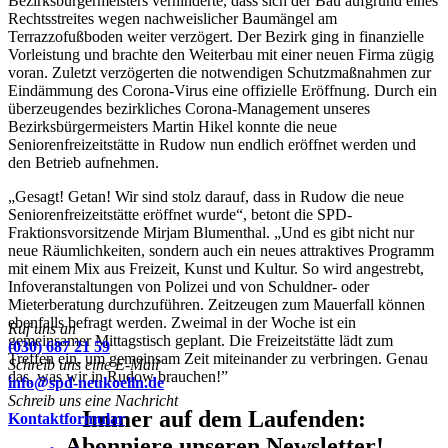
Bezirksbürgermeisters verhinderte, dass sich der Bau aufgrund eines
Rechtsstreites wegen nachweislicher Baumängel am
Terrazzofußboden weiter verzögert. Der Bezirk ging in finanzielle
Vorleistung und brachte den Weiterbau mit einer neuen Firma zügig
voran. Zuletzt verzögerten die notwendigen Schutzmaßnahmen zur
Eindämmung des Corona-Virus eine offizielle Eröffnung. Durch ein
überzeugendes bezirkliches Corona-Management unseres
Bezirksbürgermeisters Martin Hikel konnte die neue
Seniorenfreizeitstätte in Rudow nun endlich eröffnet werden und
den Betrieb aufnehmen.
„Gesagt! Getan! Wir sind stolz darauf, dass in Rudow die neue
Seniorenfreizeitstätte eröffnet wurde“, betont die SPD-
Fraktionsvorsitzende Mirjam Blumenthal. „Und es gibt nicht nur
neue Räumlichkeiten, sondern auch ein neues attraktives Programm
mit einem Mix aus Freizeit, Kunst und Kultur. So wird angestrebt,
Infoveranstaltungen von Polizei und von Schuldner- oder
Mieterberatung durchzuführen. Zeitzeugen zum Mauerfall können
ebenfalls befragt werden. Zweimal in der Woche ist ein
Ruf uns an
gemeinsamer Mittagstisch geplant. Die Freizeitstätte lädt zum
(030) 687 21 59
Treffen ein, um gemeinsam Zeit miteinander zu verbringen. Genau
Schreib uns eine E-Mail
das, was wir in Rudow brauchen!”
info@spd-neukoelln.de
Schreib uns eine Nachricht
Immer auf dem Laufenden:
Kontaktformular
Abonniere unseren Newsletter!