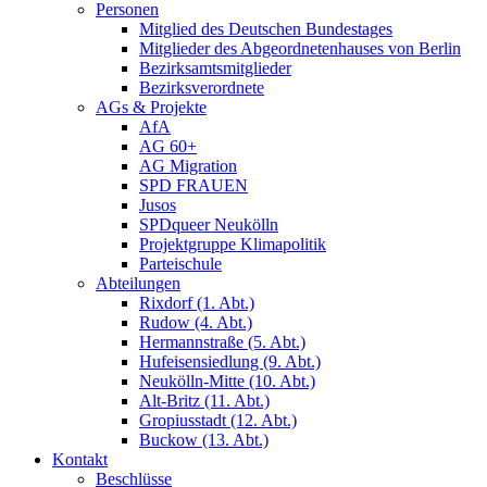
Personen
Mitglied des Deutschen Bundestages
Mitglieder des Abgeordnetenhauses von Berlin
Bezirksamtsmitglieder
Bezirksverordnete
AGs & Projekte
AfA
AG 60+
AG Migration
SPD FRAUEN
Jusos
SPDqueer Neukölln
Projektgruppe Klimapolitik
Parteischule
Abteilungen
Rixdorf (1. Abt.)
Rudow (4. Abt.)
Hermannstraße (5. Abt.)
Hufeisensiedlung (9. Abt.)
Neukölln-Mitte (10. Abt.)
Alt-Britz (11. Abt.)
Gropiusstadt (12. Abt.)
Buckow (13. Abt.)
Kontakt
Beschlüsse