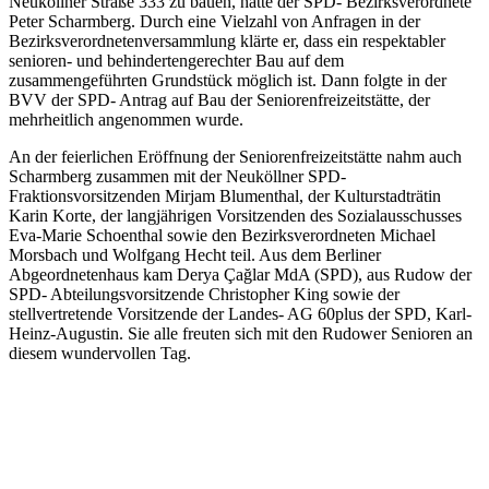
Neuköllner Straße 333 zu bauen, hatte der SPD- Bezirksverordnete
Peter Scharmberg. Durch eine Vielzahl von Anfragen in der
Bezirksverordnetenversammlung klärte er, dass ein respektabler
senioren- und behindertengerechter Bau auf dem
zusammengeführten Grundstück möglich ist. Dann folgte in der
BVV der SPD- Antrag auf Bau der Seniorenfreizeitstätte, der
mehrheitlich angenommen wurde.
An der feierlichen Eröffnung der Seniorenfreizeitstätte nahm auch
Scharmberg zusammen mit der Neuköllner SPD-
Fraktionsvorsitzenden Mirjam Blumenthal, der Kulturstadträtin
Karin Korte, der langjährigen Vorsitzenden des Sozialausschusses
Eva-Marie Schoenthal sowie den Bezirksverordneten Michael
Morsbach und Wolfgang Hecht teil. Aus dem Berliner
Abgeordnetenhaus kam Derya Çağlar MdA (SPD), aus Rudow der
SPD- Abteilungsvorsitzende Christopher King sowie der
stellvertretende Vorsitzende der Landes- AG 60plus der SPD, Karl-
Heinz-Augustin. Sie alle freuten sich mit den Rudower Senioren an
diesem wundervollen Tag.