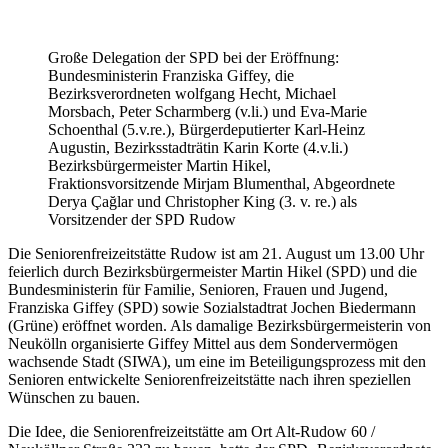
Große Delegation der SPD bei der Eröffnung:
Bundesministerin Franziska Giffey, die
Bezirksverordneten wolfgang Hecht, Michael
Morsbach, Peter Scharmberg (v.li.) und Eva-Marie
Schoenthal (5.v.re.), Bürgerdeputierter Karl-Heinz
Augustin, Bezirksstadträtin Karin Korte (4.v.li.)
Bezirksbürgermeister Martin Hikel,
Fraktionsvorsitzende Mirjam Blumenthal, Abgeordnete
Derya Çağlar und Christopher King (3. v. re.) als
Vorsitzender der SPD Rudow
Die Seniorenfreizeitstätte Rudow ist am 21. August um 13.00 Uhr
feierlich durch Bezirksbürgermeister Martin Hikel (SPD) und die
Bundesministerin für Familie, Senioren, Frauen und Jugend,
Franziska Giffey (SPD) sowie Sozialstadtrat Jochen Biedermann
(Grüne) eröffnet worden. Als damalige Bezirksbürgermeisterin von
Neukölln organisierte Giffey Mittel aus dem Sondervermögen
wachsende Stadt (SIWA), um eine im Beteiligungsprozess mit den
Senioren entwickelte Seniorenfreizeitstätte nach ihren speziellen
Wünschen zu bauen.
Die Idee, die Seniorenfreizeitstätte am Ort Alt-Rudow 60 /