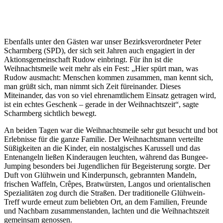
Ebenfalls unter den Gästen war unser Bezirksverordneter Peter
Scharmberg (SPD), der sich seit Jahren auch engagiert in der
Aktionsgemeinschaft Rudow einbringt. Für ihn ist die
Weihnachtsmeile weit mehr als ein Fest: „Hier spürt man, was
Rudow ausmacht: Menschen kommen zusammen, man kennt sich,
man grüßt sich, man nimmt sich Zeit füreinander. Dieses
Miteinander, das von so viel ehrenamtlichem Einsatz getragen wird,
ist ein echtes Geschenk – gerade in der Weihnachtszeit“, sagte
Scharmberg sichtlich bewegt.
An beiden Tagen war die Weihnachtsmeile sehr gut besucht und bot
Erlebnisse für die ganze Familie. Der Weihnachtsmann verteilte
Süßigkeiten an die Kinder, ein nostalgisches Karussell und das
Entenangeln ließen Kinderaugen leuchten, während das Bungee-
Jumping besonders bei Jugendlichen für Begeisterung sorgte. Der
Duft von Glühwein und Kinderpunsch, gebrannten Mandeln,
frischen Waffeln, Crêpes, Bratwürsten, Langos und orientalischen
Spezialitäten zog durch die Straßen. Der traditionelle Glühwein-
Treff wurde erneut zum beliebten Ort, an dem Familien, Freunde
und Nachbarn zusammenstanden, lachten und die Weihnachtszeit
gemeinsam genossen.