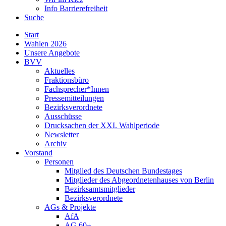
Info Barrierefreiheit
Suche
Start
Wahlen 2026
Unsere Angebote
BVV
Aktuelles
Fraktionsbüro
Fachsprecher*Innen
Pressemitteilungen
Bezirksverordnete
Ausschüsse
Drucksachen der XXI. Wahlperiode
Newsletter
Archiv
Vorstand
Personen
Mitglied des Deutschen Bundestages
Mitglieder des Abgeordnetenhauses von Berlin
Bezirksamtsmitglieder
Bezirksverordnete
AGs & Projekte
AfA
AG 60+