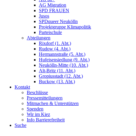
AG Migration
SPD FRAUEN
Jusos
SPDqueer Neukölln
Projektgruppe Klimapolitik
Parteischule
Abteilungen
Rixdorf (1. Abt.)
Rudow (4. Abt.)
Hermannstraße (5. Abt.)
Hufeisensiedlung (9. Abt.)
Neukölln-Mitte (10. Abt.)
Alt-Britz (11. Abt.)
Gropiusstadt (12. Abt.)
Buckow (13. Abt.)
Kontakt
Beschlüsse
Pressemitteilungen
Mitmachen & Unterstützen
Spenden
Wir im Kiez
Info Barrierefreiheit
Suche