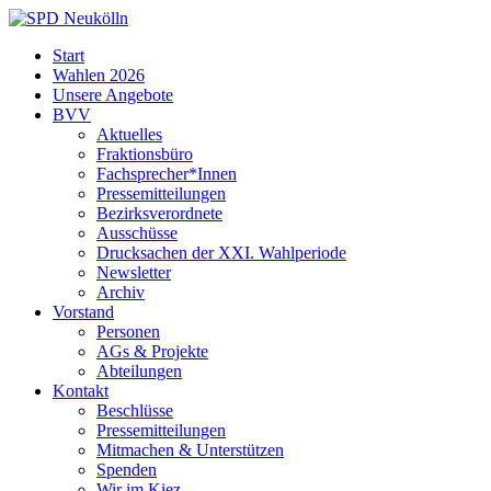
Skip
to
SPD
Start
content
Neukölln
Wahlen 2026
Unsere Angebote
BVV
Aktuelles
Fraktionsbüro
Fachsprecher*Innen
Pressemitteilungen
Bezirksverordnete
Ausschüsse
Drucksachen der XXI. Wahlperiode
Newsletter
Archiv
Vorstand
Personen
AGs & Projekte
Abteilungen
Kontakt
Beschlüsse
Pressemitteilungen
Mitmachen & Unterstützen
Spenden
Wir im Kiez