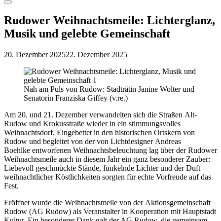
Menu
Rudower Weihnachtsmeile: Lichterglanz,
Musik und gelebte Gemeinschaft
20. Dezember 2025
22. Dezember 2025
Nah am Puls von Rudow: Stadträtin Janine Wolter und
Senatorin Franziska Giffey (v.re.)
Am 20. und 21. Dezember verwandelten sich die Straßen Alt-
Rudow und Krokusstraße wieder in ein stimmungsvolles
Weihnachtsdorf. Eingebettet in den historischen Ortskern von
Rudow und begleitet von der von Lichtdesigner Andreas
Boehlke entworfenen Weihnachtsbeleuchtung lag über der Rudower
Weihnachtsmeile auch in diesem Jahr ein ganz besonderer Zauber:
Liebevoll geschmückte Stände, funkelnde Lichter und der Duft
weihnachtlicher Köstlichkeiten sorgten für echte Vorfreude auf das
Fest.
Eröffnet wurde die Weihnachtsmeile von der Aktionsgemeinschaft
Rudow (AG Rudow) als Veranstalter in Kooperation mit Hauptstadt
Kultur. Ein besonderer Dank galt der AG Rudow, die gemeinsam