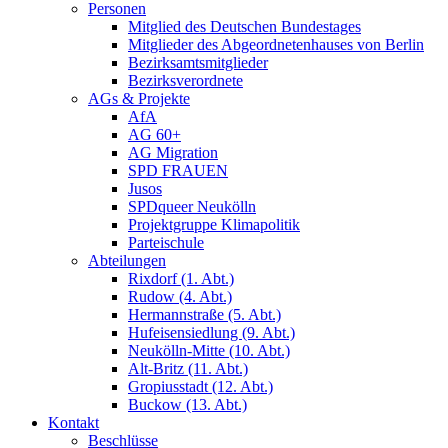
Personen
Mitglied des Deutschen Bundestages
Mitglieder des Abgeordnetenhauses von Berlin
Bezirksamtsmitglieder
Bezirksverordnete
AGs & Projekte
AfA
AG 60+
AG Migration
SPD FRAUEN
Jusos
SPDqueer Neukölln
Projektgruppe Klimapolitik
Parteischule
Abteilungen
Rixdorf (1. Abt.)
Rudow (4. Abt.)
Hermannstraße (5. Abt.)
Hufeisensiedlung (9. Abt.)
Neukölln-Mitte (10. Abt.)
Alt-Britz (11. Abt.)
Gropiusstadt (12. Abt.)
Buckow (13. Abt.)
Kontakt
Beschlüsse