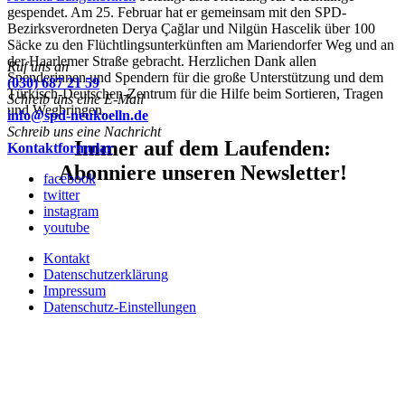
gespendet. Am 25. Februar hat er gemeinsam mit den SPD-
Bezirksverordneten Derya Çağlar und Nilgün Hascelik über 100
Säcke zu den Flüchtlingsunterkünften am Mariendorfer Weg und an
der Haarlemer Straße gebracht. Herzlichen Dank allen
Ruf uns an
Spenderinnen und Spendern für die große Unterstützung und dem
(030) 687 21 59
Türkisch-Deutschen-Zentrum für die Hilfe beim Sortieren, Tragen
Schreib uns eine E-Mail
und Wegbringen.
info@spd-neukoelln.de
Schreib uns eine Nachricht
Immer auf dem Laufenden:
Kontaktformular
Abonniere unseren Newsletter!
facebook
twitter
instagram
youtube
Kontakt
Datenschutzerklärung
Impressum
Datenschutz-Einstellungen