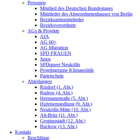
Personen
Mitglied des Deutschen Bundestages
Mitglieder des Abgeordnetenhauses von Berlin
Bezirksamtsmitglieder
Bezirksverordnete
AGs & Projekte
AfA
AG 60+
AG Migration
SPD FRAUEN
Jusos
SPDqueer Neukölln
Projektgruppe Klimapolitik
Parteischule
Abteilungen
Rixdorf (1. Abt.)
Rudow (4. Abt.)
Hermannstraße (5. Abt.)
Hufeisensiedlung (9. Abt.)
Neukölln-Mitte (10. Abt.)
Alt-Britz (11. Abt.)
Gropiusstadt (12. Abt.)
Buckow (13. Abt.)
Kontakt
Beschlüsse