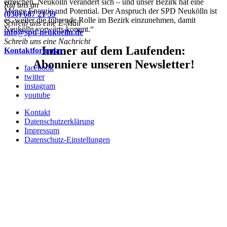
erreichen. Neukölln verändert sich – und unser Bezirk hat eine
Ruf uns an
Menge Energie und Potential. Der Anspruch der SPD Neukölln ist
(030) 687 21 59
es, weiter die führende Rolle im Bezirk einzunehmen, damit
Schreib uns eine E-Mail
Neukölln vorwärts kommt.“
info@spd-neukoelln.de
Schreib uns eine Nachricht
Immer auf dem Laufenden:
Kontaktformular
Abonniere unseren Newsletter!
facebook
twitter
instagram
youtube
Kontakt
Datenschutzerklärung
Impressum
Datenschutz-Einstellungen