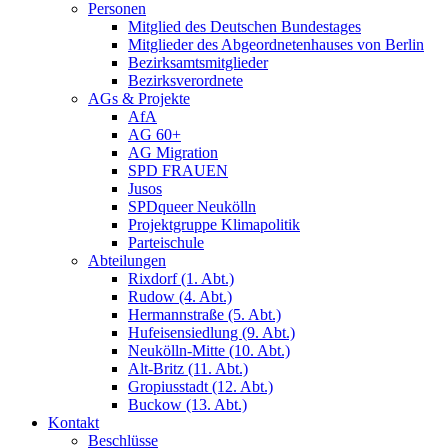
Personen
Mitglied des Deutschen Bundestages
Mitglieder des Abgeordnetenhauses von Berlin
Bezirksamtsmitglieder
Bezirksverordnete
AGs & Projekte
AfA
AG 60+
AG Migration
SPD FRAUEN
Jusos
SPDqueer Neukölln
Projektgruppe Klimapolitik
Parteischule
Abteilungen
Rixdorf (1. Abt.)
Rudow (4. Abt.)
Hermannstraße (5. Abt.)
Hufeisensiedlung (9. Abt.)
Neukölln-Mitte (10. Abt.)
Alt-Britz (11. Abt.)
Gropiusstadt (12. Abt.)
Buckow (13. Abt.)
Kontakt
Beschlüsse