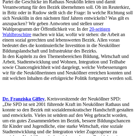
Partei die Geschicke im Rathaus Neukölln leiten und damit
Verantwortung für den Bezirk übernehmen soll. Ob im Reuterkiez,
in Britz oder in Rudow stellt sich die Frage: In welche Richtung soll
sich Neukölln in den nächsten fünf Jahren entwickeln? Was gilt es
anzupacken? Wir geben Antworten und stellen unser
Wahlprogramm der Öffentlichkeit vor. In der
20-seitigen
Wahlbroschüre
machen wir klar, wofür wir stehen: die Arbeit an
einem sozial gerechten und lebenswerten Bezirk. Allen voran
bedeutet dies die kontinuierliche Investition in die Neuköllner
Bildungslandschaft und Infrastruktur des Bezirks.
In den Kapiteln zu den Themenbereichen Bildung, Wirtschaft und
Arbeit, Stadtentwicklung und Wohnen, Integration und Teilhabe
sowie Chancengleichheit wird dargelegt, welche Verbesserungen
wir für die Neuköllnerinnen und Neuköllner erreichen konnten und
mit welchen Inhalten die erfolgreiche Politik fortgesetzt werden soll.
Dr. Franziska Giffey
, Kreisvorsitzende der Neuköllner SPD:
„Die SPD ist seit 2001 führende Kraft im Neuköllner Rathaus und
konnte so den Bezirk mit sozialdemokratischer Handschrift gestalten
und entwickeln. Vieles ist seitdem auf den Weg gebracht worden,
um ein gutes Zusammenleben im Bezirk, bessere Bildungschancen
für Kinder und Jugendliche, eine starke Wirtschaft, eine soziale
Stadtentwicklung und die Integration vieler Zugezogener zu