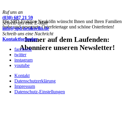
Ruf uns an
(030) 687 21 59
Die SPD-Fraktion Neukölln wünscht Ihnen und Ihren Familien
Schreib uns eine E-Mail
frohe und gesegnete Osterfeiertage und schöne Osterferien!
info@spd-neukoelln.de
Schreib uns eine Nachricht
Immer auf dem Laufenden:
Kontaktformular
Abonniere unseren Newsletter!
facebook
twitter
instagram
youtube
Kontakt
Datenschutzerklärung
Impressum
Datenschutz-Einstellungen