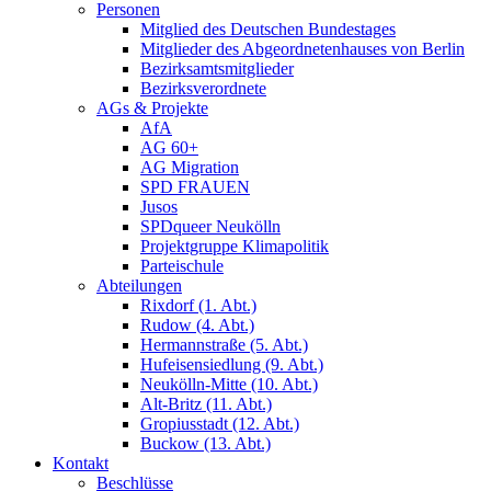
Personen
Mitglied des Deutschen Bundestages
Mitglieder des Abgeordnetenhauses von Berlin
Bezirksamtsmitglieder
Bezirksverordnete
AGs & Projekte
AfA
AG 60+
AG Migration
SPD FRAUEN
Jusos
SPDqueer Neukölln
Projektgruppe Klimapolitik
Parteischule
Abteilungen
Rixdorf (1. Abt.)
Rudow (4. Abt.)
Hermannstraße (5. Abt.)
Hufeisensiedlung (9. Abt.)
Neukölln-Mitte (10. Abt.)
Alt-Britz (11. Abt.)
Gropiusstadt (12. Abt.)
Buckow (13. Abt.)
Kontakt
Beschlüsse