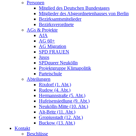
Personen
Mitglied des Deutschen Bundestages
Mitglieder des Abgeordnetenhauses von Berlin
Bezirksamtsmitglieder
Bezirksverordnete
AGs & Projekte
AfA
AG 60+
AG Migration
SPD FRAUEN
Jusos
SPDqueer Neukölln
Projektgruppe Klimapolitik
Parteischule
Abteilungen
Rixdorf (1. Abt.)
Rudow (4. Abt.)
Hermannstraße (5. Abt.)
Hufeisensiedlung (9. Abt.)
Neukölln-Mitte (10. Abt.)
Alt-Britz (11. Abt.)
Gropiusstadt (12. Abt.)
Buckow (13. Abt.)
Kontakt
Beschlüsse