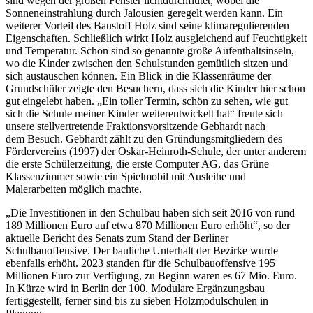
sind wegen der großen Fenster lichtdurchflutet, wobei die
Sonneneinstrahlung durch Jalousien geregelt werden kann. Ein
weiterer Vorteil des Baustoff Holz sind seine klimaregulierenden
Eigenschaften. Schließlich wirkt Holz ausgleichend auf Feuchtigkeit
und Temperatur. Schön sind so genannte große Aufenthaltsinseln,
wo die Kinder zwischen den Schulstunden gemütlich sitzen und
sich austauschen können. Ein Blick in die Klassenräume der
Grundschüler zeigte den Besuchern, dass sich die Kinder hier schon
gut eingelebt haben. „Ein toller Termin, schön zu sehen, wie gut
sich die Schule meiner Kinder weiterentwickelt hat“ freute sich
unsere stellvertretende Fraktionsvorsitzende Gebhardt nach
dem Besuch. Gebhardt zählt zu den Gründungsmitgliedern des
Fördervereins (1997) der Oskar-Heinroth-Schule, der unter anderem
die erste Schülerzeitung, die erste Computer AG, das Grüne
Klassenzimmer sowie ein Spielmobil mit Ausleihe und
Malerarbeiten möglich machte.
„Die Investitionen in den Schulbau haben sich seit 2016 von rund
189 Millionen Euro auf etwa 870 Millionen Euro erhöht“, so der
aktuelle Bericht des Senats zum Stand der Berliner
Schulbauoffensive. Der bauliche Unterhalt der Bezirke wurde
ebenfalls erhöht. 2023 standen für die Schulbauoffensive 195
Millionen Euro zur Verfügung, zu Beginn waren es 67 Mio. Euro.
In Kürze wird in Berlin der 100. Modulare Ergänzungsbau
fertiggestellt, ferner sind bis zu sieben Holzmodulschulen in