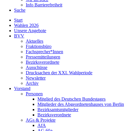
Info Barrierefreiheit
Suche
Start
Wahlen 2026
Unsere Angebote
BVV
Aktuelles
Fraktionsbüro
Fachsprecher*Innen
Pressemitteilungen
Bezirksverordnete
Ausschüsse
Drucksachen der XXI. Wahlperiode
Newsletter
Archiv
Vorstand
Personen
Mitglied des Deutschen Bundestages
Mitglieder des Abgeordnetenhauses von Berlin
Bezirksamtsmitglieder
Bezirksverordnete
AGs & Projekte
AfA
AG 60+