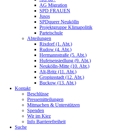
AG Migration
SPD FRAUEN
Jusos
SPDqueer Neukölln
Projektgruppe Klimapolitik
Parteischule
Abteilungen
Rixdorf (1. Abt.)
Rudow (4. Abt.)
Hermannstraße (5. Abt.)
Hufeisensiedlung (9. Abt.)
Neukölln-Mitte (10. Abt.)
Alt-Britz (11. Abt.)
Gropiusstadt (12. Abt.)
Buckow (13. Abt.)
Kontakt
Beschlüsse
Pressemitteilungen
Mitmachen & Unterstützen
Spenden
Wir im Kiez
Info Barrierefreiheit
Suche