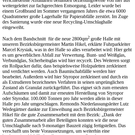
verschiedenste Abfallarten behandelt beziehungsweise von hier aus
weitergeleitet zur fachgerechten Entsorgung. Leider wurde bei
einem Großbrand im Sommer vergangenen Jahres die etwa 6000
Quadratmeter große Lagerhalle für Papierabfälle zerstört. Im Zuge
des Sanierung wurde eine neue Recycling-Umschlaghalle
eingeweiht.
2
Nach dem Bandschnitt für die neue 2800qm
große Halle mit
unserem Bezirksbürgermeister Martin Hikel, erklärte Fuhrparkleiter
Marcel Krysiak, was in der Halle so alles verarbeitet wird: Hier geht
es um gewerblichen Abfall zur Verwertung. Bunt- und Weißglas,
Verbundglas, Sicherheitsglas wird hier recycelt. Des Weiteren sorgt
ein Rollpacker dafür, dass beispielsweise Holzpaletten zerkleinert
und verdichtet werden. Auch Baumischabfällle werden hier
bearbeitet. Außerdem wird hier Styropor zerkleinert und durch ein
als Extrudieren bezeichnetes Verfahren in seinen ursprünglichen
Zustand als Granulat zurückgeführt. Das eignet sich zum erneuten
Aufschäumen und damit zur erneuten Herstellung von Styropor
oder Styrodur. 100.000 Tonnen pro Jahr werden allein in dieser
Halle pro Jahr umgeschlagen. Remondis Niederlassungsleiter Lutz
Wedegärtner dankte zur Einweihung auch Bezirksbürgermeister
Hikel für die gute Zusammenarbeit mit dem Bezirk: „Dank der
guten Zusammenarbeit aller Beteiligten konnten wir die neue
Umschlaghalle nach 9-monatiger Bauzeit zügig fertigstellen. Das
verschafft uns beste Voraussetzungen, um weiterhin eine