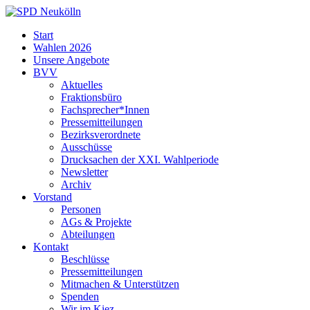
Skip
to
SPD
Start
content
Neukölln
Wahlen 2026
Unsere Angebote
BVV
Aktuelles
Fraktionsbüro
Fachsprecher*Innen
Pressemitteilungen
Bezirksverordnete
Ausschüsse
Drucksachen der XXI. Wahlperiode
Newsletter
Archiv
Vorstand
Personen
AGs & Projekte
Abteilungen
Kontakt
Beschlüsse
Pressemitteilungen
Mitmachen & Unterstützen
Spenden
Wir im Kiez