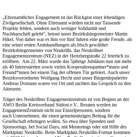
„Ehrenamtliches Engagement ist das Rückgrat einer lebendigen
Zivilgesellschaft. Ohne Ehrenamt würden nicht nur Tausende
Projekte fehlen, sondern auch weniger Solidarität und
Nachbarschaft gelebt“, betont unser Bezirksbürgermeister Martin
Hikel. Von daher war es ihm vor fünf Jahren eine große Freude, als
eine seiner ersten Amtshandlungen als frisch gewählter
Bezirksbürgermeister von Neukölln, das Neuköllner
Engagementzentrum (NEZ) in der Hertzbergstraße 22 feierlich zu
eröffnen. Am 22. März wurde das 5jährige Jubiläum nun mit mehr
als 40 Interessierten sowie vielen Kooperationspartner*innen und
Freund*innen bei einem Tag der offenen Tür gefeiert. Auch unser
Bezirksverordneter Wolfgang Hecht und unser Bürgerdeputierter
Andreas Domann waren vor Ort und suchten das Gespräch zu den
Akteuren.
Träger des Neuköllner Engagementzentrum ist von Beginn an der
AWO Berlin Kreisverband Südost e.V.. Beraten werden im
EngagementZentrum nicht nur Einzelpersonen, sondern
auch Unternehmen, die einen gemeinnützigen Beitrag für die
Gesellschaft erbringen wollen. So etwa über Spenden und
Sponsorings, bei Social Days, mit Mentorings oder mit Hilfe des
Marktplatz Neukölln. Beim Marktplatz-Neukölln-Format kommen