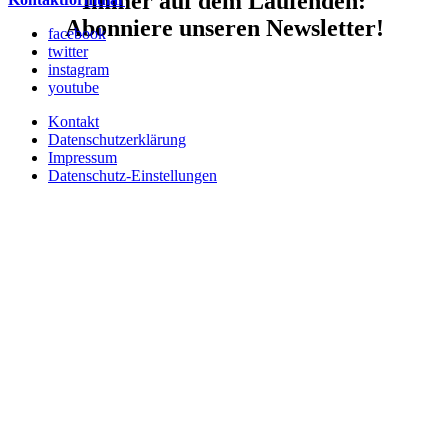
Immer auf dem Laufenden:
Abonniere unseren Newsletter!
facebook
twitter
instagram
youtube
Kontakt
Datenschutzerklärung
Impressum
Datenschutz-Einstellungen