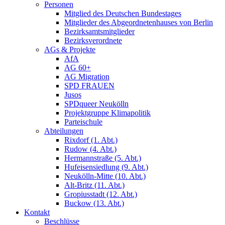
Personen
Mitglied des Deutschen Bundestages
Mitglieder des Abgeordnetenhauses von Berlin
Bezirksamtsmitglieder
Bezirksverordnete
AGs & Projekte
AfA
AG 60+
AG Migration
SPD FRAUEN
Jusos
SPDqueer Neukölln
Projektgruppe Klimapolitik
Parteischule
Abteilungen
Rixdorf (1. Abt.)
Rudow (4. Abt.)
Hermannstraße (5. Abt.)
Hufeisensiedlung (9. Abt.)
Neukölln-Mitte (10. Abt.)
Alt-Britz (11. Abt.)
Gropiusstadt (12. Abt.)
Buckow (13. Abt.)
Kontakt
Beschlüsse