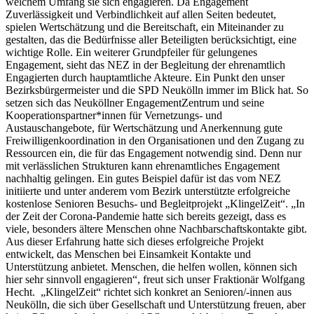
welchem Umfang sie sich engagieren. Da Engagement
Zuverlässigkeit und Verbindlichkeit auf allen Seiten bedeutet,
spielen Wertschätzung und die Bereitschaft, ein Miteinander zu
gestalten, das die Bedürfnisse aller Beteiligten berücksichtigt, eine
wichtige Rolle. Ein weiterer Grundpfeiler für gelungenes
Engagement, sieht das NEZ in der Begleitung der ehrenamtlich
Engagierten durch hauptamtliche Akteure. Ein Punkt den unser
Bezirksbürgermeister und die SPD Neukölln immer im Blick hat. So
setzen sich das Neuköllner EngagementZentrum und seine
Kooperationspartner*innen für Vernetzungs- und
Austauschangebote, für Wertschätzung und Anerkennung gute
Freiwilligenkoordination in den Organisationen und den Zugang zu
Ressourcen ein, die für das Engagement notwendig sind. Denn nur
mit verlässlichen Strukturen kann ehrenamtliches Engagement
nachhaltig gelingen. Ein gutes Beispiel dafür ist das vom NEZ
initiierte und unter anderem vom Bezirk unterstützte erfolgreiche
kostenlose Senioren Besuchs- und Begleitprojekt „KlingelZeit“. „In
der Zeit der Corona-Pandemie hatte sich bereits gezeigt, dass es
viele, besonders ältere Menschen ohne Nachbarschaftskontakte gibt.
Aus dieser Erfahrung hatte sich dieses erfolgreiche Projekt
entwickelt, das Menschen bei Einsamkeit Kontakte und
Unterstützung anbietet. Menschen, die helfen wollen, können sich
hier sehr sinnvoll engagieren“, freut sich unser Fraktionär Wolfgang
Hecht. „KlingelZeit“ richtet sich konkret an Senioren/-innen aus
Neukölln, die sich über Gesellschaft und Unterstützung freuen, aber