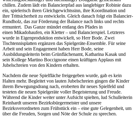
chillen. Zudem lädt ein Balancierpfad aus langlebiger Robinie dazu
ein, spielerisch ihren Gleichgewichtssinn, ihre Koordination und
ihre Trittsicherheit zu entwickeln. Gleich danach folgt ein Balancier-
Rundholz, das zur Förderung der Balance nach links und rechts
ermuntert. Das Ganze mündet entlang des Pfades in
einen Mikadohaufen, ein Kletter – und Balancierspiel. Letzteres
wurde in Eigenproduktion entwickelt, so Herr Bode. Zwei
Tischtennisplatten ergänzen das Spielgeräte-Ensemble. Für seine
Arbeit und sein Engagement haben Herr Bode, seine
Ausbildungsleiterin beim Grünflächenamt, Katharina Kasak und
sein Kollege Martino Boccignone einen kräftigen Applaus mit
Jubelschreien von den Kindern erhalten.
Nachdem die neue Spielfläche freigegeben wurde, gab es kein
Halten mehr. Begleitet von lauten Jubelschreien gingen die Kinder
ihrem Bewegungsdrang nach, eroberten ihr neues Spielfeld und
testeten die neuen Spielgeräte voller Begeisterung und Freude.
Während die Kinder weiter unter Aufsicht spielten, lud Schulleiterin
Reinhardt unseren Bezirksbürgermeister und unsere
Bezirksverordneten zum Frühstück ein – eine gute Gelegenheit, um
über die Freuden, Sorgen und Nöte der Schule zu sprechen.