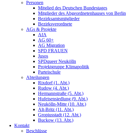
Personen
Mitglied des Deutschen Bundestages
Mitglieder des Abgeordnetenhauses von Berlin
Bezirksamtsmitglieder
Bezirksverordnete
AGs & Projekte
AfA
AG 60+
AG Migration
SPD FRAUEN
Jusos
SPDqueer Neukölln
Projektgruppe Klimapolitik
Parteischule
Abteilungen
Rixdorf (1. Abt.)
Rudow (4. Abt.)
Hermannstraße (5. Abt.)
Hufeisensiedlung (9. Abt.)
Neukölln-Mitte (10. Abt.)
Alt-Britz (11. Abt.)
Gropiusstadt (12. Abt.)
Buckow (13. Abt.)
Kontakt
Beschlüsse