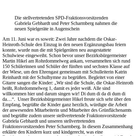
Die stellvertretenden SPD-Fraktionsvorsitzenden
Gabriela Gebhardt und Peter Scharmberg nahmen die
neuen Spielgeräte in Augenschein
Am 11. Juni war es soweit: Zwei Jahre nachdem die Oskar-
Heinroth-Schule den Einzug in den neuen Ergänzungsbau feiern
konnte, wurde nun die mit Spielgeräten neu ausgestattete
Schulwiese eingeweiht. Schon bevor unser Bezirksbürgermeister
Martin Hikel am Rohrdommelweg ankam, versammelten sich rund
150 Schülerinnen und Schüler der fünften und sechsten Klasse auf
der Wiese, um den Ehrengast gemeinsam mit Schulleiterin Katrin
Reinhardt mit der Schulhymne zu begrüßen. Begleitet von einer
Gitarre sangen die Kinder: „Wir sind die Schule, die Oskar-Heinroth
heißt, Rohrdommelweg 1, damit es jeder weiß. Alle sind
willkommen hier und darum singen wir! Di dum di da di dum di
da…“. Unser Bezirksbürgermeister Hikel freute sich sehr über den
Empfang, begrüßte die Kinder ganz herzlich, würdigte die Arbeit
der anwesenden Mitarbeiterin und Mitarbeiter des Grünflächenamts
und begrüßte zudem unsere stellvertretende Fraktionsvorsitzende
Gabriela Gebhardt und unseren stellvertretenden
Fraktionsvorsitzenden Peter Scharmberg. In diesem Zusammenhang
erklärte den Kindern kurz und kindgerecht, was eine