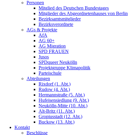
Personen
Mitglied des Deutschen Bundestages
Mitglieder des Abgeordnetenhauses von Berlin
Bezirksamtsmitglieder
Bezirksverordnete
AGs & Projekte
AfA
AG 60+
AG Migration
SPD FRAUEN
Jusos
SPDqueer Neukölln
Projektgruppe Klimapolitik
Parteischule
Abteilungen
Rixdorf (1. Abt.)
Rudow (4. Abt.)
Hermannstraße (5. Abt.)
Hufeisensiedlung (9. Abt.)
Neukölln-Mitte (10. Abt.)
Alt-Britz (11. Abt.)
Gropiusstadt (12. Abt.)
Buckow (13. Abt.)
Kontakt
Beschlüsse