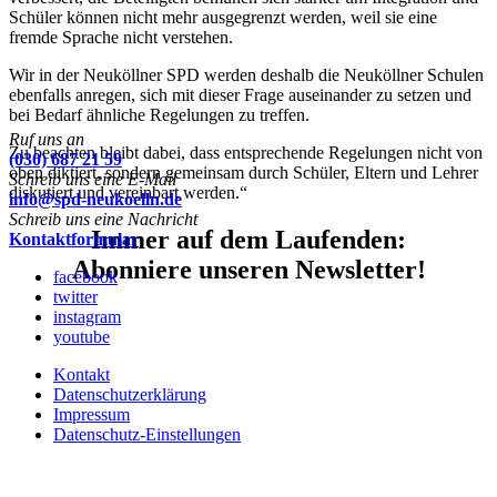
Schüler können nicht mehr ausgegrenzt werden, weil sie eine
fremde Sprache nicht verstehen.
Wir in der Neuköllner SPD werden deshalb die Neuköllner Schulen
ebenfalls anregen, sich mit dieser Frage auseinander zu setzen und
bei Bedarf ähnliche Regelungen zu treffen.
Ruf uns an
Zu beachten bleibt dabei, dass entsprechende Regelungen nicht von
(030) 687 21 59
oben diktiert, sondern gemeinsam durch Schüler, Eltern und Lehrer
Schreib uns eine E-Mail
diskutiert und vereinbart werden.“
info@spd-neukoelln.de
Schreib uns eine Nachricht
Immer auf dem Laufenden:
Kontaktformular
Abonniere unseren Newsletter!
facebook
twitter
instagram
youtube
Kontakt
Datenschutzerklärung
Impressum
Datenschutz-Einstellungen