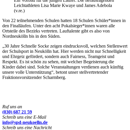
Ein Vorbild für die jungen Läufer: Die herausragenden
Leichtathleten Lisa Marie Kwaye und James Adebola
(v.re.)
Von 22 teilnehmenden Schulen hatten 18 Schulen Schüler*innen in
den Finalläufen. Unter den acht Pokalsieger*innen waren alle
Ortsteile des Bezirks vertreten. Lauftalente gibt es also von
Nordneukölln bis in den Süden.
„30 Jahre Schnelle Socke zeigen eindrucksvoll, welchen Stellenwert
der Schulsport in Neukölln hat. Hier werden nicht nur Schnelligkeit
und Ehrgeiz gefördert, sondern auch Fairness, Teamgeist und
Respekt. Es ist schön zu sehen, mit welcher Begeisterung die
Kinder dabei sind. Solche Veranstaltungen verdienen auch künftig
unsere volle Unterstützung“, betont unser stellvertretender
Fraktionsvorsitzender Scharmberg.
Ruf uns an
(030) 687 21 59
Schreib uns eine E-Mail
info@spd-neukoelln.de
Schreib uns eine Nachricht