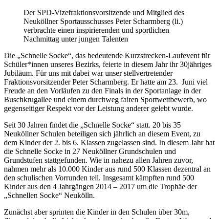
Der SPD-Vizefraktionsvorsitzende und Mitglied des
Neuköllner Sportausschusses Peter Scharmberg (li.)
verbrachte einen inspirierenden und sportlichen
Nachmittag unter jungen Talenten
Die „Schnelle Socke“, das bedeutende Kurzstrecken-Laufevent für
Schüler*innen unseres Bezirks, feierte in diesem Jahr ihr 30jähriges
Jubiläum. Für uns mit dabei war unser stellvertretender
Fraktionsvorsitzender Peter Scharmberg. Er hatte am 23. Juni viel
Freude an den Vorläufen zu den Finals in der Sportanlage in der
Buschkrugallee und einem durchweg fairen Sportwettbewerb, wo
gegenseitiger Respekt vor der Leistung anderer gelebt wurde.
Seit 30 Jahren findet die „Schnelle Socke“ statt. 20 bis 35
Neuköllner Schulen beteiligen sich jährlich an diesem Event, zu
dem Kinder der 2. bis 6. Klassen zugelassen sind. In diesem Jahr hat
die Schnelle Socke in 27 Neuköllner Grundschulen und
Grundstufen stattgefunden. Wie in nahezu allen Jahren zuvor,
nahmen mehr als 10.000 Kinder aus rund 500 Klassen dezentral an
den schulischen Vorrunden teil. Insgesamt kämpften rund 500
Kinder aus den 4 Jahrgängen 2014 – 2017 um die Trophäe der
„Schnellen Socke“ Neukölln.
Zunächst aber sprinten die Kinder in den Schulen über 30m,