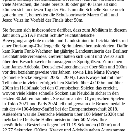
viele Menschen, die heute bereits 30 oder gar 40 Jahre alt sind
können sich an diesen Tag der Finals um die Schnelle Socke noch
gut erinnern“, bemerkten die Schulsportwarte Marco Guhl und
Jesco Veisz im Vorfeld der Finals über 50m.
Sie freuten sich insbesondere darüber, dass zum Jubiläum in diesem
Jahr auch „ISTAF macht Schule“ leichtathletische
Bewegungsangebote machte und Landestrainer in Leichtathletik mit
einer Dreisprung-Challenge die Sprinttalente herausforderten. Dafür
kam Katrin Funk-Wachner, langjährige Landestrainerin des Berliner
Leichtathletikverbandes. Gefreut hatten sich Guhl und Weisz auch
über den Besuch zweier herausragender Sportgrößen. Zum einen
kam James Adebola, Deutscher-Jugendmeister über 60m und 200m
vor drei beziehungsweise vier Jahren, sowie Lisa Marie Kwaye
(Schnelle Socke Siegerin 2006 – 2009). Lisa Kwaye hat mit ihrer
Teilnahme in vielen erfolgreichen Staffeln über 4x100m und über
200m im Halbfinale bei den Olympischen Spielen das erreicht,
wovon viele kleine schnelle Socken aus Neukölln sicher in den
letzten 30 Jahren träumten: Sie nahm an den Olympischen Spielen
in Tokio 2021 und Paris 2024 teil und gewann die Bronzemedaille
mit der 4×100-Meter-Staffel bei der Europameisterschaft 2018.
Außerdem war sie Deutsche Meisterin über 100 Meter (2020) und
mehrfache Deutsche Hallenmeisterin über 60 Meter. Ihre
persönlichen Bestzeiten liegen bei 11,19 Sekunden (100 m) und
22,77 Sekunden (200m). Kwaye und Adebola gaben Autogramme,