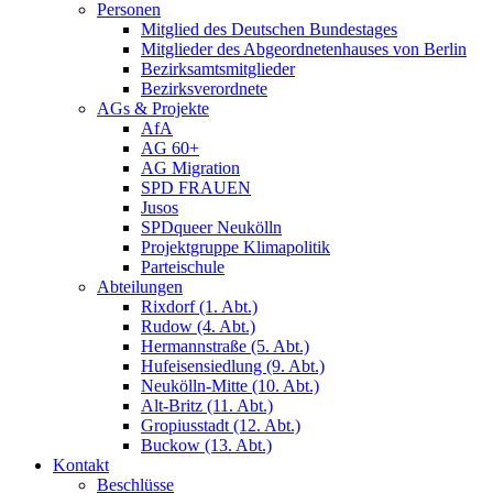
Personen
Mitglied des Deutschen Bundestages
Mitglieder des Abgeordnetenhauses von Berlin
Bezirksamtsmitglieder
Bezirksverordnete
AGs & Projekte
AfA
AG 60+
AG Migration
SPD FRAUEN
Jusos
SPDqueer Neukölln
Projektgruppe Klimapolitik
Parteischule
Abteilungen
Rixdorf (1. Abt.)
Rudow (4. Abt.)
Hermannstraße (5. Abt.)
Hufeisensiedlung (9. Abt.)
Neukölln-Mitte (10. Abt.)
Alt-Britz (11. Abt.)
Gropiusstadt (12. Abt.)
Buckow (13. Abt.)
Kontakt
Beschlüsse