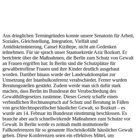
Aus dringlichen Termingründen konnte unsere Senatorin für Arbeit,
Soziales, Gleichstellung, Integration, Vielfalt und
Antidiskriminierung, Cansel Kiziltepe, nicht am Gedenken
teilnehmen. Für sie sprach unser Staatssekretär Aziz Bozkurt. Er
berichtete über die Maßnahmen, die Berlin zum Schutz von Gewalt
an Frauen ergriffen hat: In Berlin sind die Schutzplätze für
gewaltbetroffene Frauen und ihre Kinder deutlich ausgebaut
worden. Darüber hinaus wurde der Landesaktionsplan zur
Umsetzung der Istanbulkonferenz verabschiedet. Ferner wurden
Beratungsstellen gestärkt. Zudem werde man sich dafür stark
machen, dass Berlin im Bundesrat der Verabschiedung des
Gewalthilfegesetzes zustimme. Dieses Gesetz schaffe einen
verbindlichen Rechtsanspruch auf Schutz und Beratung in Fällen
von geschlechtsspezifischer häuslicher Gewalt, so Bozkurt – es
wurde am 14. Februar im Bundesrat einstimmig beschlossen. Es
brauche aber auch schnellwirkende Maßnahmen zum Schutze vor
Gewalt. In Berlin werde es zeitnah multi-institutionelle
Fallkonferenzen für so genannte Hochrisikofälle häuslicher Gewalt
geben. Diese Konferenzen seien ein effektives Mittel, um