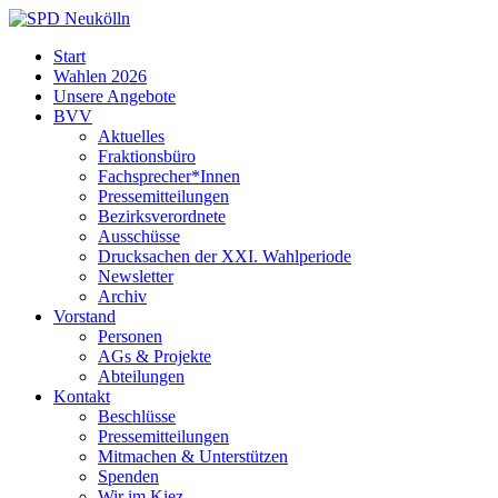
Skip
to
SPD
Start
content
Neukölln
Wahlen 2026
Unsere Angebote
BVV
Aktuelles
Fraktionsbüro
Fachsprecher*Innen
Pressemitteilungen
Bezirksverordnete
Ausschüsse
Drucksachen der XXI. Wahlperiode
Newsletter
Archiv
Vorstand
Personen
AGs & Projekte
Abteilungen
Kontakt
Beschlüsse
Pressemitteilungen
Mitmachen & Unterstützen
Spenden
Wir im Kiez