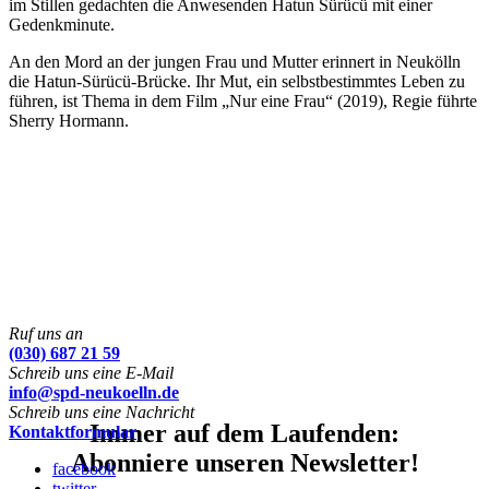
im Stillen gedachten die Anwesenden Hatun Sürücü mit einer
Gedenkminute.
An den Mord an der jungen Frau und Mutter erinnert in Neukölln
die Hatun-Sürücü-Brücke. Ihr Mut, ein selbstbestimmtes Leben zu
führen, ist Thema in dem Film „Nur eine Frau“ (2019), Regie führte
Sherry Hormann.
Ruf uns an
(030) 687 21 59
Schreib uns eine E-Mail
info@spd-neukoelln.de
Schreib uns eine Nachricht
Immer auf dem Laufenden:
Kontaktformular
Abonniere unseren Newsletter!
facebook
twitter