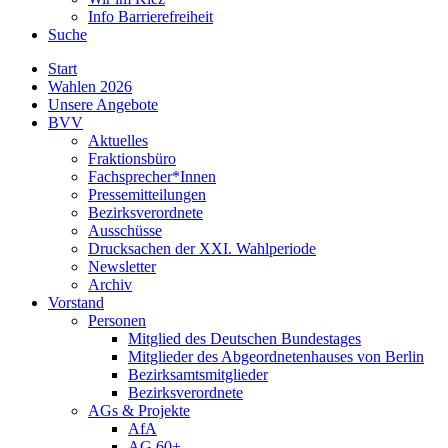
Info Barrierefreiheit
Suche
Start
Wahlen 2026
Unsere Angebote
BVV
Aktuelles
Fraktionsbüro
Fachsprecher*Innen
Pressemitteilungen
Bezirksverordnete
Ausschüsse
Drucksachen der XXI. Wahlperiode
Newsletter
Archiv
Vorstand
Personen
Mitglied des Deutschen Bundestages
Mitglieder des Abgeordnetenhauses von Berlin
Bezirksamtsmitglieder
Bezirksverordnete
AGs & Projekte
AfA
AG 60+