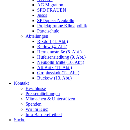
AG Migration
SPD FRAUEN
Jusos
SPDqueer Neukölln
Projektgruppe Klimapolitik
Parteischule
Abteilungen
Rixdorf (1. Abt.)
Rudow (4. Abt.)
Hermannstraße (5. Abt.)
Hufeisensiedlung (9. Abt.)
Neukölln-Mitte (10. Abt.)
Alt-Britz (11. Abt.)
Gropiusstadt (12. Abt.)
Buckow (13. Abt.)
Kontakt
Beschlüsse
Pressemitteilungen
Mitmachen & Unterstützen
Spenden
Wir im Kiez
Info Barrierefreiheit
Suche