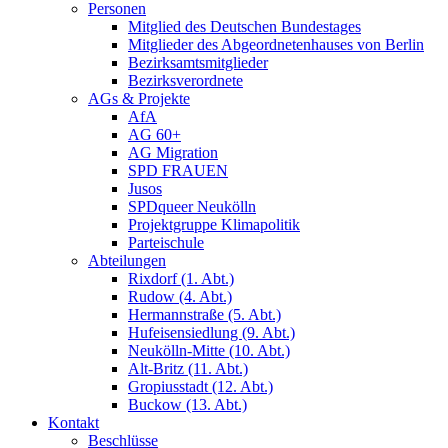
Personen
Mitglied des Deutschen Bundestages
Mitglieder des Abgeordnetenhauses von Berlin
Bezirksamtsmitglieder
Bezirksverordnete
AGs & Projekte
AfA
AG 60+
AG Migration
SPD FRAUEN
Jusos
SPDqueer Neukölln
Projektgruppe Klimapolitik
Parteischule
Abteilungen
Rixdorf (1. Abt.)
Rudow (4. Abt.)
Hermannstraße (5. Abt.)
Hufeisensiedlung (9. Abt.)
Neukölln-Mitte (10. Abt.)
Alt-Britz (11. Abt.)
Gropiusstadt (12. Abt.)
Buckow (13. Abt.)
Kontakt
Beschlüsse