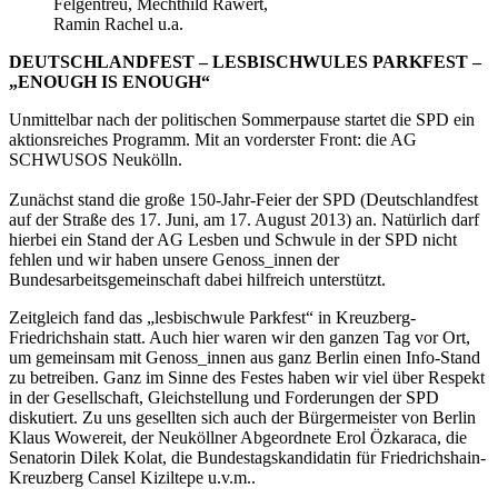
Felgentreu, Mechthild Rawert,
Ramin Rachel u.a.
DEUTSCHLANDFEST – LESBISCHWULES PARKFEST –
„ENOUGH IS ENOUGH“
Unmittelbar nach der politischen Sommerpause startet die SPD ein
aktionsreiches Programm. Mit an vorderster Front: die AG
SCHWUSOS Neukölln.
Zunächst stand die große 150-Jahr-Feier der SPD (Deutschlandfest
auf der Straße des 17. Juni, am 17. August 2013) an. Natürlich darf
hierbei ein Stand der AG Lesben und Schwule in der SPD nicht
fehlen und wir haben unsere Genoss_innen der
Bundesarbeitsgemeinschaft dabei hilfreich unterstützt.
Zeitgleich fand das „lesbischwule Parkfest“ in Kreuzberg-
Friedrichshain statt. Auch hier waren wir den ganzen Tag vor Ort,
um gemeinsam mit Genoss_innen aus ganz Berlin einen Info-Stand
zu betreiben. Ganz im Sinne des Festes haben wir viel über Respekt
in der Gesellschaft, Gleichstellung und Forderungen der SPD
diskutiert. Zu uns gesellten sich auch der Bürgermeister von Berlin
Klaus Wowereit, der Neuköllner Abgeordnete Erol Özkaraca, die
Senatorin Dilek Kolat, die Bundestagskandidatin für Friedrichshain-
Kreuzberg Cansel Kiziltepe u.v.m..