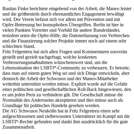
Bastian Finke berichtete eingehend von der Arbeit, die Maneo leistet
und die größtenteils durch ehrenamtliches Engagement bewältigt
wird. Der Verein befasst sich vor allem mit Prävention und mit
Opfer-Betreuung bei homophoben Übergriffen. Berlin ist hier in
vielen Punkten Vorreiter und Vorbild für andere Bundesländer,
trotzdem seien die Opfer-Hilfe, die Datenerfassung von Verbrechen
und die Finanzierung solcher Projekte immer noch auf einem sehr
schlechten Stand.
Fritz Felgentreu hat sich allen Fragen und Kommentaren souverän
gestellt und gezielt nachgefragt, welche konkreten
Verbesserungsmaßnahmen wünschenswert sind, um die
Lebenssituation der LSBTI*-Community zu verbessern. Er betonte,
dass man auf einem guten Weg sei und sich Dinge entwickeln, aber
dennoch die Arbeit der Schwusos und der Maneo-Mitarbeiter
weiterhin unterstützt werden müsse. Explizit wurde auf die Gefahr
eines politischen und gesellschaftlichen Roll-Back hingewiesen, den
es um jeden Preis zu verhindern gilt. Die Gesellschaft müsse die
Normalität des Andersseins akzeptieren und dies müsse auch als
Grundlage für politisches Handeln gesehen werden.
Die AG Schwusos Neukölln hat in Fritz Felgentreu einen sehr
aufgeschlossenen und zielbewussten Unterstützer im Kampf um die
LSBTI*-Rechte gefunden und dankt ihm ausdrücklich für die gute
Zusammenarbeit.