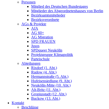
Personen
Mitglied des Deutschen Bundestages
Mitglieder des Abgeordnetenhauses von Berlin
Bezirksamtsmitglieder
Bezirksverordnete
AGs & Projekte
AfA
AG 60+
AG Migration
SPD FRAUEN
Jusos
SPDqueer Neukölln
Projektgruppe Klimapolitik
Parteischule
Abteilungen
Rixdorf (1. Abt.)
Rudow (4. Abt.)
Hermannstraße (5. Abt.)
Hufeisensiedlung (9. Abt.)
Neukölln-Mitte (10. Abt.)
Alt-Britz (11. Abt.)
Gropiusstadt (12. Abt.)
Buckow (13. Abt.)
Kontakt
Beschlüsse