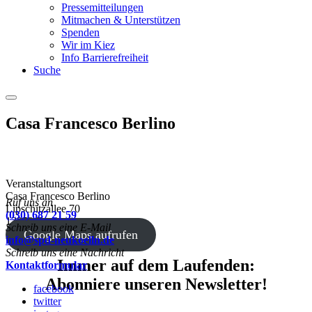
Pressemitteilungen
Mitmachen & Unterstützen
Spenden
Wir im Kiez
Info Barrierefreiheit
Suche
Menu
Casa Francesco Berlino
Veranstaltungsort
Casa Francesco Berlino
Ruf uns an
Lipschitzallee 70
(030) 687 21 59
12353 Berlin
Schreib uns eine E-Mail
Google Maps aufrufen
info@spd-neukoelln.de
Schreib uns eine Nachricht
Immer auf dem Laufenden:
Kontaktformular
Abonniere unseren Newsletter!
facebook
twitter