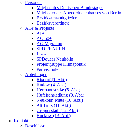
Personen
Mitglied des Deutschen Bundestages
Mitglieder des Abgeordnetenhauses von Berlin
Bezirksamtsmitglieder
Bezirksverordnete
AGs & Projekte
AfA
AG 60+
AG Migration
SPD FRAUEN
Jusos
SPDqueer Neukölln
Projektgruppe Klimapolitik
Parteischule
Abteilungen
Rixdorf (1. Abt.)
Rudow (4. Abt.)
Hermannstraße (5. Abt.)
Hufeisensiedlung (9. Abt.)
Neukölln-Mitte (10. Abt.)
Alt-Britz (11. Abt.)
Gropiusstadt (12. Abt.)
Buckow (13. Abt.)
Kontakt
Beschlüsse