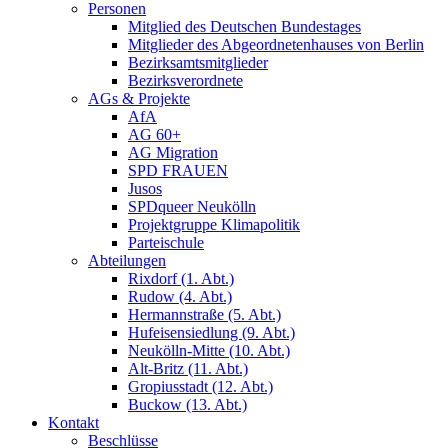
Personen
Mitglied des Deutschen Bundestages
Mitglieder des Abgeordnetenhauses von Berlin
Bezirksamtsmitglieder
Bezirksverordnete
AGs & Projekte
AfA
AG 60+
AG Migration
SPD FRAUEN
Jusos
SPDqueer Neukölln
Projektgruppe Klimapolitik
Parteischule
Abteilungen
Rixdorf (1. Abt.)
Rudow (4. Abt.)
Hermannstraße (5. Abt.)
Hufeisensiedlung (9. Abt.)
Neukölln-Mitte (10. Abt.)
Alt-Britz (11. Abt.)
Gropiusstadt (12. Abt.)
Buckow (13. Abt.)
Kontakt
Beschlüsse