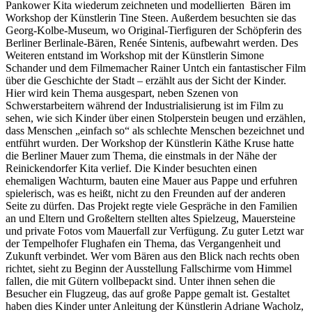
Pankower Kita wiederum zeichneten und modellierten Bären im
Workshop der Künstlerin Tine Steen. Außerdem besuchten sie das
Georg-Kolbe-Museum, wo Original-Tierfiguren der Schöpferin des
Berliner Berlinale-Bären, Renée Sintenis, aufbewahrt werden. Des
Weiteren entstand im Workshop mit der Künstlerin Simone
Schander und dem Filmemacher Rainer Untch ein fantastischer Film
über die Geschichte der Stadt – erzählt aus der Sicht der Kinder.
Hier wird kein Thema ausgespart, neben Szenen von
Schwerstarbeitern während der Industrialisierung ist im Film zu
sehen, wie sich Kinder über einen Stolperstein beugen und erzählen,
dass Menschen „einfach so“ als schlechte Menschen bezeichnet und
entführt wurden. Der Workshop der Künstlerin Käthe Kruse hatte
die Berliner Mauer zum Thema, die einstmals in der Nähe der
Reinickendorfer Kita verlief. Die Kinder besuchten einen
ehemaligen Wachturm, bauten eine Mauer aus Pappe und erfuhren
spielerisch, was es heißt, nicht zu den Freunden auf der anderen
Seite zu dürfen. Das Projekt regte viele Gespräche in den Familien
an und Eltern und Großeltern stellten altes Spielzeug, Mauersteine
und private Fotos vom Mauerfall zur Verfügung. Zu guter Letzt war
der Tempelhofer Flughafen ein Thema, das Vergangenheit und
Zukunft verbindet. Wer vom Bären aus den Blick nach rechts oben
richtet, sieht zu Beginn der Ausstellung Fallschirme vom Himmel
fallen, die mit Gütern vollbepackt sind. Unter ihnen sehen die
Besucher ein Flugzeug, das auf große Pappe gemalt ist. Gestaltet
haben dies Kinder unter Anleitung der Künstlerin Adriane Wacholz,