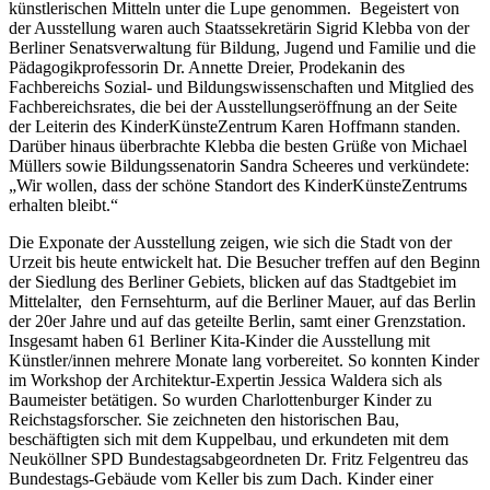
künstlerischen Mitteln unter die Lupe genommen. Begeistert von
der Ausstellung waren auch Staatssekretärin Sigrid Klebba von der
Berliner Senatsverwaltung für Bildung, Jugend und Familie und die
Pädagogikprofessorin Dr. Annette Dreier, Prodekanin des
Fachbereichs Sozial- und Bildungswissenschaften und Mitglied des
Fachbereichsrates, die bei der Ausstellungseröffnung an der Seite
der Leiterin des KinderKünsteZentrum Karen Hoffmann standen.
Darüber hinaus überbrachte Klebba die besten Grüße von Michael
Müllers sowie Bildungssenatorin Sandra Scheeres und verkündete:
„Wir wollen, dass der schöne Standort des KinderKünsteZentrums
erhalten bleibt.“
Die Exponate der Ausstellung zeigen, wie sich die Stadt von der
Urzeit bis heute entwickelt hat. Die Besucher treffen auf den Beginn
der Siedlung des Berliner Gebiets, blicken auf das Stadtgebiet im
Mittelalter, den Fernsehturm, auf die Berliner Mauer, auf das Berlin
der 20er Jahre und auf das geteilte Berlin, samt einer Grenzstation.
Insgesamt haben 61 Berliner Kita-Kinder die Ausstellung mit
Künstler/innen mehrere Monate lang vorbereitet. So konnten Kinder
im Workshop der Architektur-Expertin Jessica Waldera sich als
Baumeister betätigen. So wurden Charlottenburger Kinder zu
Reichstagsforscher. Sie zeichneten den historischen Bau,
beschäftigten sich mit dem Kuppelbau, und erkundeten mit dem
Neuköllner SPD Bundestagsabgeordneten Dr. Fritz Felgentreu das
Bundestags-Gebäude vom Keller bis zum Dach. Kinder einer