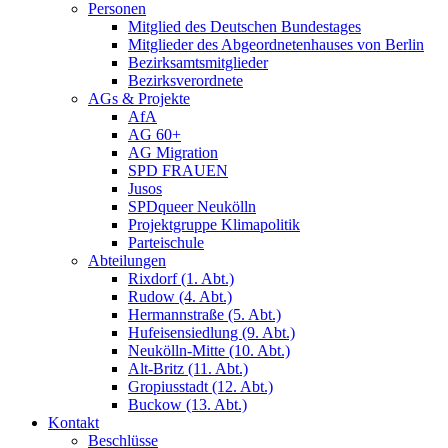
Personen
Mitglied des Deutschen Bundestages
Mitglieder des Abgeordnetenhauses von Berlin
Bezirksamtsmitglieder
Bezirksverordnete
AGs & Projekte
AfA
AG 60+
AG Migration
SPD FRAUEN
Jusos
SPDqueer Neukölln
Projektgruppe Klimapolitik
Parteischule
Abteilungen
Rixdorf (1. Abt.)
Rudow (4. Abt.)
Hermannstraße (5. Abt.)
Hufeisensiedlung (9. Abt.)
Neukölln-Mitte (10. Abt.)
Alt-Britz (11. Abt.)
Gropiusstadt (12. Abt.)
Buckow (13. Abt.)
Kontakt
Beschlüsse