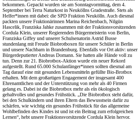
bekommen. Gepackt wurden sie am Sonntagvormittag, dem 4.
September bei Terra Naturkost in Neuköllns Gradestraße. Stets als
Helfer*innen mit dabei: die SPD Fraktion Neukölln. Auch diesmal
packten unsere Fraktionärinnen Marina Reichenbach, Nilgün
Hascelik, Franziska Jahke zusammen mit der Fraktionsvorsitzenden
Cordula Klein, unserer Regierenden Bürgermeisterin von Berlin,
Franziska Giffey und unserer Schulsenatorin Astrid Busse
stundenlang mit Freude Biobrotboxen für unsere Schüler in Berlin
und unsere Nachbarn in Brandenburg. Ebenfalls vor Ort aktiv: unser
Bürgerdeputierter Andreas Domann. Sie hatten alle Hände voll zu
tun. Denn zur 21. Biobrotbox-Aktion wurde ein neuer Rekord
aufgestellt. Rund 65.000 Schulanfänger*innen sollten diesmal am
Tag darauf eine mit gesunden Lebensmitteln gefüllte Bio-Brotbox
erhalten. Mit dem großartigen Engagement der insgesamt 400
Ehrenamtlichen und der Unterstützung von mehr als 40 Firmen
gelang es. Dabei ist die Biobrotbox mehr als eín ökologisch
gehaltvolles und gesundes Frühstück. „Die Biobrotbox steht dafür,
bei den Schulkindern und ihren Eltern das Bewusstsein dafür zu
schärfen, wie wichtig ein gesundes Frühstück für das allgemeine
Wohlbefinden des Kindes ist und ist ein Beitrag zum erfolgreichen
Lernen“, hebt unsere Fraktionsvorsitzende Cordula Klein hervor.