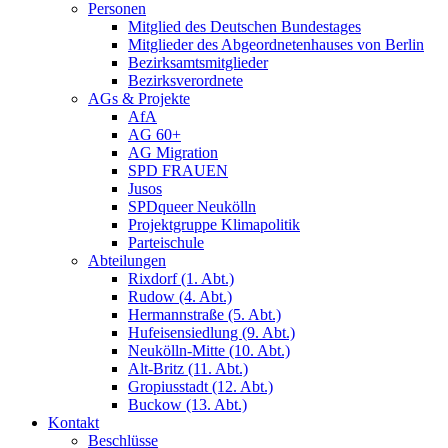
Personen
Mitglied des Deutschen Bundestages
Mitglieder des Abgeordnetenhauses von Berlin
Bezirksamtsmitglieder
Bezirksverordnete
AGs & Projekte
AfA
AG 60+
AG Migration
SPD FRAUEN
Jusos
SPDqueer Neukölln
Projektgruppe Klimapolitik
Parteischule
Abteilungen
Rixdorf (1. Abt.)
Rudow (4. Abt.)
Hermannstraße (5. Abt.)
Hufeisensiedlung (9. Abt.)
Neukölln-Mitte (10. Abt.)
Alt-Britz (11. Abt.)
Gropiusstadt (12. Abt.)
Buckow (13. Abt.)
Kontakt
Beschlüsse