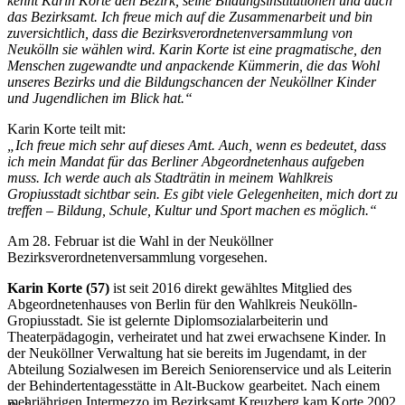
kennt Karin Korte den Bezirk, seine Bildungsinstitutionen und auch
das Bezirksamt. Ich freue mich auf die Zusammenarbeit und bin
zuversichtlich, dass die Bezirksverordnetenversammlung von
Neukölln sie wählen wird. Karin Korte ist eine pragmatische, den
Menschen zugewandte und anpackende Kümmerin, die das Wohl
unseres Bezirks und die Bildungschancen der Neuköllner Kinder
und Jugendlichen im Blick hat.“
Karin Korte teilt mit:
„Ich freue mich sehr auf dieses Amt. Auch, wenn es bedeutet, dass
ich mein Mandat für das Berliner Abgeordnetenhaus aufgeben
muss. Ich werde auch als Stadträtin in meinem Wahlkreis
Gropiusstadt sichtbar sein. Es gibt viele Gelegenheiten, mich dort zu
treffen – Bildung, Schule, Kultur und Sport machen es möglich.“
Am 28. Februar ist die Wahl in der Neuköllner
Bezirksverordnetenversammlung vorgesehen.
Karin Korte (57)
ist seit 2016 direkt gewähltes Mitglied des
Abgeordnetenhauses von Berlin für den Wahlkreis Neukölln-
Gropiusstadt. Sie ist gelernte Diplomsozialarbeiterin und
Theaterpädagogin, verheiratet und hat zwei erwachsene Kinder. In
der Neuköllner Verwaltung hat sie bereits im Jugendamt, in der
Abteilung Sozialwesen im Bereich Seniorenservice und als Leiterin
der Behindertentagesstätte in Alt-Buckow gearbeitet. Nach einem
mehrjährigen Intermezzo im Bezirksamt Kreuzberg kam Korte 2002