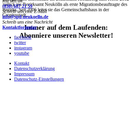
Ruf uns an
zurück ins Bezirksamt Neukölln als erste Migrationsbeauftragte des
(030) 687 21 59
Bezirks. Seit 2006 leitet sie das Gemeinschaftshaus in der
Schreib uns eine E-Mail
Gropiusstadt.
info@spd-neukoelln.de
Schreib uns eine Nachricht
Immer auf dem Laufenden:
Kontaktformular
Abonniere unseren Newsletter!
facebook
twitter
instagram
youtube
Kontakt
Datenschutzerklärung
Impressum
Datenschutz-Einstellungen