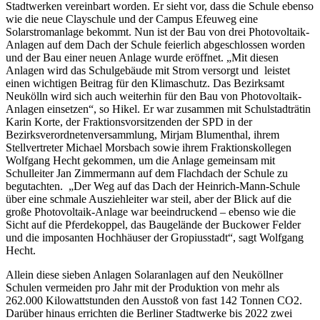
Stadtwerken vereinbart worden. Er sieht vor, dass die Schule ebenso
wie die neue Clayschule und der Campus Efeuweg eine
Solarstromanlage bekommt. Nun ist der Bau von drei Photovoltaik-
Anlagen auf dem Dach der Schule feierlich abgeschlossen worden
und der Bau einer neuen Anlage wurde eröffnet. „Mit diesen
Anlagen wird das Schulgebäude mit Strom versorgt und leistet
einen wichtigen Beitrag für den Klimaschutz. Das Bezirksamt
Neukölln wird sich auch weiterhin für den Bau von Photovoltaik-
Anlagen einsetzen“, so Hikel. Er war zusammen mit Schulstadträtin
Karin Korte, der Fraktionsvorsitzenden der SPD in der
Bezirksverordnetenversammlung, Mirjam Blumenthal, ihrem
Stellvertreter Michael Morsbach sowie ihrem Fraktionskollegen
Wolfgang Hecht gekommen, um die Anlage gemeinsam mit
Schulleiter Jan Zimmermann auf dem Flachdach der Schule zu
begutachten. „Der Weg auf das Dach der Heinrich-Mann-Schule
über eine schmale Ausziehleiter war steil, aber der Blick auf die
große Photovoltaik-Anlage war beeindruckend – ebenso wie die
Sicht auf die Pferdekoppel, das Baugelände der Buckower Felder
und die imposanten Hochhäuser der Gropiusstadt“, sagt Wolfgang
Hecht.
Allein diese sieben Anlagen Solaranlagen auf den Neuköllner
Schulen vermeiden pro Jahr mit der Produktion von mehr als
262.000 Kilowattstunden den Ausstoß von fast 142 Tonnen CO2.
Darüber hinaus errichten die Berliner Stadtwerke bis 2022 zwei