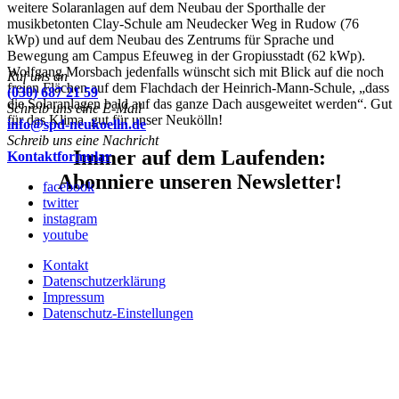
weitere Solaranlagen auf dem Neubau der Sporthalle der
musikbetonten Clay-Schule am Neudecker Weg in Rudow (76
kWp) und auf dem Neubau des Zentrums für Sprache und
Bewegung am Campus Efeuweg in der Gropiusstadt (62 kWp).
Wolfgang Morsbach jedenfalls wünscht sich mit Blick auf die noch
Ruf uns an
freien Flächen auf dem Flachdach der Heinrich-Mann-Schule, „dass
(030) 687 21 59
die Solaranlagen bald auf das ganze Dach ausgeweitet werden“. Gut
Schreib uns eine E-Mail
für das Klima, gut für unser Neukölln!
info@spd-neukoelln.de
Schreib uns eine Nachricht
Immer auf dem Laufenden:
Kontaktformular
Abonniere unseren Newsletter!
facebook
twitter
instagram
youtube
Kontakt
Datenschutzerklärung
Impressum
Datenschutz-Einstellungen