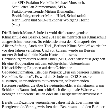
der SPD-Fraktion Neukölln Michael Morsbach,
Schulleiter Jan Zimmermann, SPD-
Fraktionsvorsitzende Mirjam Blumenthal,
Bezirksbürgermeister Martin Hikel, Schulstadträtin
Karin Korte und SPD-Fraktionär Wolfgang Hecht
(v.li.)
Die Heinrich-Mann-Schule ist wohl die herausragendste
Klimaschule des Bezirks. Seit 2011 ist sie mehrfach als Klimaschule
ausgezeichnet worden. So erhielt sie etwa den Klimapreis der
Allianz-Stiftung. Auch den Titel „Berliner Klima Schule“ wurde ihr
vor drei Jahren verliehen. Und vor kurzem wurde im Beisein
unserer Schulsstadträtin Karin Korte und unseres
Bezirksbürgermeisters Martin Hikel (SPD) der Startschuss gegeben
für eine Kooperation mit dem erfolgreichen Unternehmen
Kieback&Peter, Experten auf dem Gebiet der
Gebäudeautomation. Titel des Projekts: „Für ein besseres Klima in
Neuköllns Schulen“. Es wird die Schule mit CO2-Sensoren
ausstatten, unter anderem mit vernetzten, selbstlernenden
Heizungsventilen, die über Bewegungsmelder wahrnehmen, wann
Schüler im Raum sind, um schließlich die optimale Wärme zur
richtigen Zeit bereitzustellen oder die Energiezufuhr abzudrosseln.
Bereits im Dezember vergangenen Jahres ist darüber hinaus ein
Energiewende-Vertrag zwischen dem Bezirksamt und den Berliner