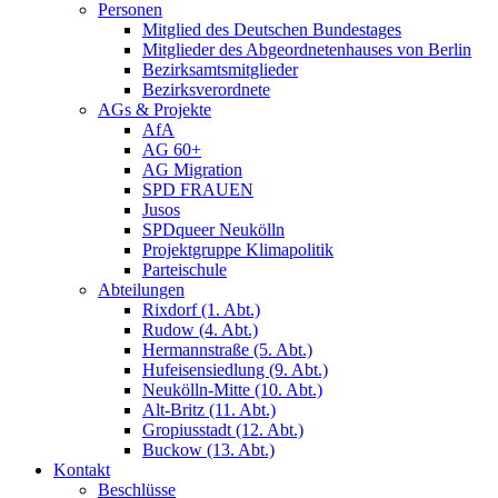
Personen
Mitglied des Deutschen Bundestages
Mitglieder des Abgeordnetenhauses von Berlin
Bezirksamtsmitglieder
Bezirksverordnete
AGs & Projekte
AfA
AG 60+
AG Migration
SPD FRAUEN
Jusos
SPDqueer Neukölln
Projektgruppe Klimapolitik
Parteischule
Abteilungen
Rixdorf (1. Abt.)
Rudow (4. Abt.)
Hermannstraße (5. Abt.)
Hufeisensiedlung (9. Abt.)
Neukölln-Mitte (10. Abt.)
Alt-Britz (11. Abt.)
Gropiusstadt (12. Abt.)
Buckow (13. Abt.)
Kontakt
Beschlüsse