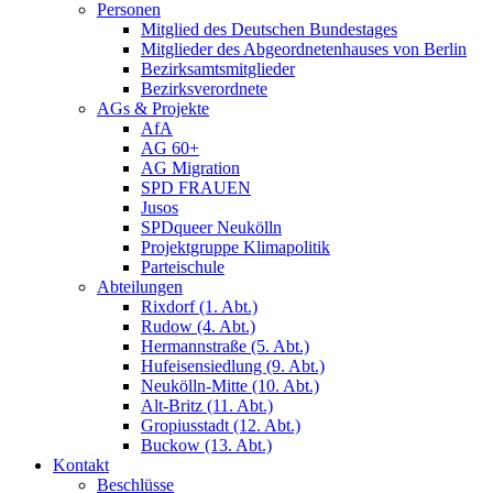
Personen
Mitglied des Deutschen Bundestages
Mitglieder des Abgeordnetenhauses von Berlin
Bezirksamtsmitglieder
Bezirksverordnete
AGs & Projekte
AfA
AG 60+
AG Migration
SPD FRAUEN
Jusos
SPDqueer Neukölln
Projektgruppe Klimapolitik
Parteischule
Abteilungen
Rixdorf (1. Abt.)
Rudow (4. Abt.)
Hermannstraße (5. Abt.)
Hufeisensiedlung (9. Abt.)
Neukölln-Mitte (10. Abt.)
Alt-Britz (11. Abt.)
Gropiusstadt (12. Abt.)
Buckow (13. Abt.)
Kontakt
Beschlüsse