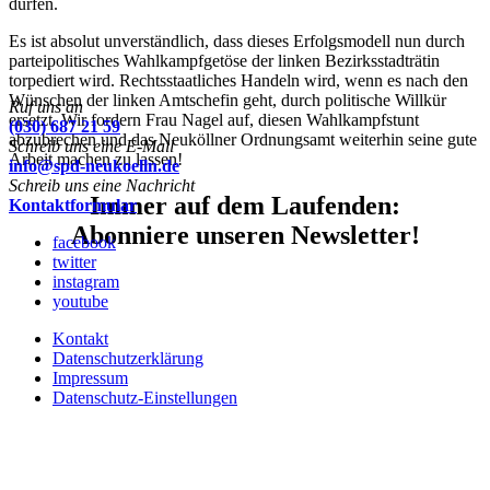
dürfen.
Es ist absolut unverständlich, dass dieses Erfolgsmodell nun durch
parteipolitisches Wahlkampfgetöse der linken Bezirksstadträtin
torpediert wird. Rechtsstaatliches Handeln wird, wenn es nach den
Wünschen der linken Amtschefin geht, durch politische Willkür
Ruf uns an
ersetzt. Wir fordern Frau Nagel auf, diesen Wahlkampfstunt
(030) 687 21 59
abzubrechen und das Neuköllner Ordnungsamt weiterhin seine gute
Schreib uns eine E-Mail
Arbeit machen zu lassen!
info@spd-neukoelln.de
Schreib uns eine Nachricht
Immer auf dem Laufenden:
Kontaktformular
Abonniere unseren Newsletter!
facebook
twitter
instagram
youtube
Kontakt
Datenschutzerklärung
Impressum
Datenschutz-Einstellungen