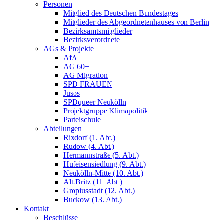
Personen
Mitglied des Deutschen Bundestages
Mitglieder des Abgeordnetenhauses von Berlin
Bezirksamtsmitglieder
Bezirksverordnete
AGs & Projekte
AfA
AG 60+
AG Migration
SPD FRAUEN
Jusos
SPDqueer Neukölln
Projektgruppe Klimapolitik
Parteischule
Abteilungen
Rixdorf (1. Abt.)
Rudow (4. Abt.)
Hermannstraße (5. Abt.)
Hufeisensiedlung (9. Abt.)
Neukölln-Mitte (10. Abt.)
Alt-Britz (11. Abt.)
Gropiusstadt (12. Abt.)
Buckow (13. Abt.)
Kontakt
Beschlüsse