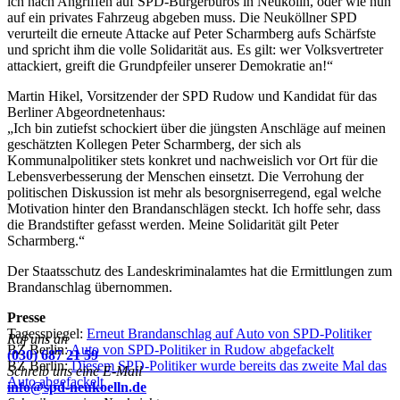
ich nach Angriffen auf SPD-Bürgerbüros in Neukölln, oder wie nun
auf ein privates Fahrzeug abgeben muss. Die Neuköllner SPD
verurteilt die erneute Attacke auf Peter Scharmberg aufs Schärfste
und spricht ihm die volle Solidarität aus. Es gilt: wer Volksvertreter
attackiert, greift die Grundpfeiler unserer Demokratie an!“
Martin Hikel, Vorsitzender der SPD Rudow und Kandidat für das
Berliner Abgeordnetenhaus:
„Ich bin zutiefst schockiert über die jüngsten Anschläge auf meinen
geschätzten Kollegen Peter Scharmberg, der sich als
Kommunalpolitiker stets konkret und nachweislich vor Ort für die
Lebensverbesserung der Menschen einsetzt. Die Verrohung der
politischen Diskussion ist mehr als besorgniserregend, egal welche
Motivation hinter den Brandanschlägen steckt. Ich hoffe sehr, dass
die Brandstifter gefasst werden. Meine Solidarität gilt Peter
Scharmberg.“
Der Staatsschutz des Landeskriminalamtes hat die Ermittlungen zum
Brandanschlag übernommen.
Presse
Tagesspiegel:
Erneut Brandanschlag auf Auto von SPD-Politiker
Ruf uns an
BZ Berlin:
Auto von SPD-Politiker in Rudow abgefackelt
(030) 687 21 59
BZ Berlin:
Diesem SPD-Politiker wurde bereits das zweite Mal das
Schreib uns eine E-Mail
Auto abgefackelt
info@spd-neukoelln.de