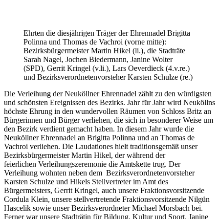
Ehrten die diesjährigen Träger der Ehrennadel Brigitta
Polinna und Thomas de Vachroi (vorne mitte):
Bezirksbürgermeister Martin Hikel (li.), die Stadträte
Sarah Nagel, Jochen Biedermann, Janine Wolter
(SPD), Gerrit Kringel (v.li.), Lars Oeverdieck (4.v.re.)
und Bezirksverordnetenvorsteher Karsten Schulze (re.)
Die Verleihung der Neuköllner Ehrennadel zählt zu den würdigsten
und schönsten Ereignissen des Bezirks. Jahr für Jahr wird Neuköllns
höchste Ehrung in den wundervollen Räumen von Schloss Britz an
Bürgerinnen und Bürger verliehen, die sich in besonderer Weise um
den Bezirk verdient gemacht haben. In diesem Jahr wurde die
Neuköllner Ehrennadel an Brigitta Polinna und an Thomas de
Vachroi verliehen. Die Laudationes hielt traditionsgemäß unser
Bezirksbürgermeister Martin Hikel, der während der
feierlichen Verleihungszeremonie die Amtskette trug. Der
Verleihung wohnten neben dem Bezirksverordnetenvorsteher
Karsten Schulze und Hikels Stellvertreter im Amt des
Bürgermeisters, Gerrit Kringel, auch unsere Fraktionsvorsitzende
Cordula Klein, unsere stellvertretende Fraktionsvorsitzende Nilgün
Hascelik sowie unser Bezirksverordneter Michael Morsbach bei.
Ferner war unsere Stadträtin für Bildung, Kultur und Sport, Janine