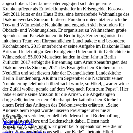
abgeschoben. Drei Jahre später engagiert sich der gelernte
Krankenpfleger als Entwicklungshelfer im Krisengebiet Kosovo.
Seit 2011 leitet er das Haus Britz, eine barrierefreie Wohnanlage des
Diakoniewerkes Simeon. In dieser Funktion unterstützt er auch die
Tee- und Wärmestube Neukölln und engagiert sich besonders für
Obdach- und Wohnungslose. Er organisiert zu Weihnachten große
Spenden- und Paketaktionen für Bedürftige. Ferner organisiert er
mit einem Team von Ehrenamtlichen Lunchpakete und besondere
Kochaktionen. 2015 unterbricht er seine Aufgabe im Diakonie Haus
Britz und leitet mit großem Erfolg eine Unterkunft für Geflüchtete in
Wilmersdorf, 55.000 Menschen fanden in dem Jahr in Berlin
Zuflucht. 2017 erfolgt die Ernennung zum Armutsbeauftragten des
Diakoniewerks Simeon, 2021 des Evangelischen Kirchenkreises
Neukölln und seit diesem Jahr der Evangelischen Landeskirche
Berlin-Brandenburg. Als ihm im September die Nachricht seiner
Nominierung telefonisch überbracht wurde, so Hikel, „war er wie es
der Zufall wollte, gerade auf dem Weg nach Rom zum Papst“. Hier
habe er seine seine Mission für die Armen, die Abgehängten
dargestellt, indem er dem Oberhaupt der katholischen Kirche in
einem Brief das Anliegen des Diakoniewerks erläutert. „Seine
Audienz beim Papst würde unseren Preisträger aber nie zu
Höhenflügen verleiten, er bleibt ein Mensch mit Bodenhaftung.
Ruf uns an
Vachroi ist mit Herz und Leidenschaft dabei. Dienst nach
(030) 687 21 59
Vorschrift? Nichts für ihn. Er greift bei Suppenaktion wie die im
Schreib uns eine E-Mail
letzten Sommer bei Kubus selbst zur Kelle“, betonte Hikel.