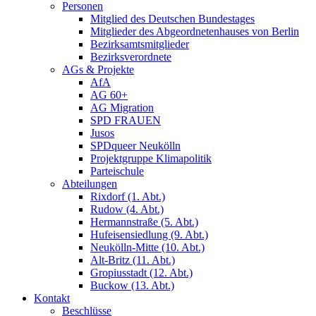
Personen
Mitglied des Deutschen Bundestages
Mitglieder des Abgeordnetenhauses von Berlin
Bezirksamtsmitglieder
Bezirksverordnete
AGs & Projekte
AfA
AG 60+
AG Migration
SPD FRAUEN
Jusos
SPDqueer Neukölln
Projektgruppe Klimapolitik
Parteischule
Abteilungen
Rixdorf (1. Abt.)
Rudow (4. Abt.)
Hermannstraße (5. Abt.)
Hufeisensiedlung (9. Abt.)
Neukölln-Mitte (10. Abt.)
Alt-Britz (11. Abt.)
Gropiusstadt (12. Abt.)
Buckow (13. Abt.)
Kontakt
Beschlüsse