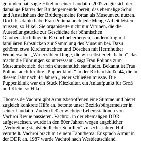
gefunden hat, sagte Hikel in seiner Laudatio. 2005 zeigte sich der
damalige Pfarrer der Brüdergemeinde bereit, das ehemalige Schul-
und Anstaltshaus der Brüdergemeine fortan als Museum zu nutzen.
Doch bis dahin habe Frau Polinna noch jede Menge Arbeit leisten
müssen, so Hikel. Sie organisierte nicht nur Vitrinen, die die
Ausstellungstücke zur Geschichte der böhmischen
Glaubensflüchtlinge in Rixdorf beherbergen, sondern trug mit
familiären Erbstücken zur Sammlung des Museum bei. Dazu
gehören etwa Kirchentrachten und Döschen mit Herrnhuther
Wundersalbe. „Wir erzählen Dinge, die wir selbst erlebt haben“, das
macht die Führungen so interessant“, sagt Frau Polinna zum
Museumsbetrieb, der rein ehrenamtlich stattfindet. Bekannt ist Frau
Polinna auch für ihre „Puppenklinik“ in der Richardstraße 44, die in
diesem Jahr nach 44 Jahren „leider schließen musste. Die
Puppenklinik war ein Stück Kiezkultur, ein Anlaufpunkt für Groß
und Klein, so Hikel.
Thomas de Vachroi gibt Armutsbetroffenen eine Stimme und bietet
zugleich konkrete Hilfe an, betonte unser Bezirksbürgermeister in
seiner Laudatio. Zudem ließ er wichtige Lebensstationen von
Vachroi Revue passieren. Vachroi, in der ehemaligen DDR
aufgewachsen, wurde in den 80er Jahren wegen angeblicher
„Verbreitung staatsfeindlicher Schriften“ zu sechs Jahren Haft
verurteilt. Vachroi brach mit einem Tabuthema: Er sprach Armut in
der DDR an. 1987 wurde Vachroi nach Westdeutschland