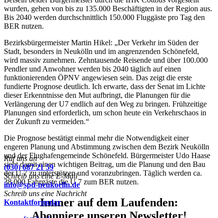
wurden, gehen von bis zu 135.000 Beschäftigten in der Region aus.
Bis 2040 werden durchschnittlich 150.000 Fluggäste pro Tag den
BER nutzen.
Bezirksbürgermeister Martin Hikel: „Der Verkehr im Süden der
Stadt, besonders in Neukölln und im angrenzenden Schönefeld,
wird massiv zunehmen. Zehntausende Reisende und über 100.000
Pendler und Anwohner werden bis 2040 täglich auf einen
funktionierenden ÖPNV angewiesen sein. Das zeigt die erste
fundierte Prognose deutlich. Ich erwarte, dass der Senat im Lichte
dieser Erkenntnisse den Mut aufbringt, die Planungen für die
Verlängerung der U7 endlich auf den Weg zu bringen. Frühzeitige
Planungen sind erforderlich, um schon heute ein Verkehrschaos in
der Zukunft zu vermeiden.“
Die Prognose bestätigt einmal mehr die Notwendigkeit einer
engeren Planung und Abstimmung zwischen dem Bezirk Neukölln
und der Flughafengemeinde Schönefeld. Bürgermeister Udo Haase
Ruf uns an
sieht damit einen wichtigen Beitrag, um die Planung und den Bau
(030) 687 21 59
der U 7 zu unterstützen und voranzubringen. Täglich werden ca.
Schreib uns eine E-Mail
38.000 Fahrgäste die U 7 zum BER nutzen.
info@spd-neukoelln.de
Schreib uns eine Nachricht
Immer auf dem Laufenden:
Kontaktformular
Abonniere unseren Newsletter!