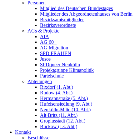
Personen
Mitglied des Deutschen Bundestages
Mitglieder des Abgeordnetenhauses von Berlin
Bezirksamtsmitglieder
Bezirksverordnete
AGs & Projekte
AfA
AG 60+
AG Migration
SPD FRAUEN
Jusos
SPDqueer Neukölln
Projektgruppe Klimapolitik
Parteischule
Abteilungen
Rixdorf (1. Abt.)
Rudow (4. Abt.)
Hermannstraße (5. Abt.)
Hufeisensiedlung (9. Abt.)
Neukölln-Mitte (10. Abt.)
Alt-Britz (11. Abt.)
Gropiusstadt (12. Abt.)
Buckow (13. Abt.)
Kontakt
Beschlüsse