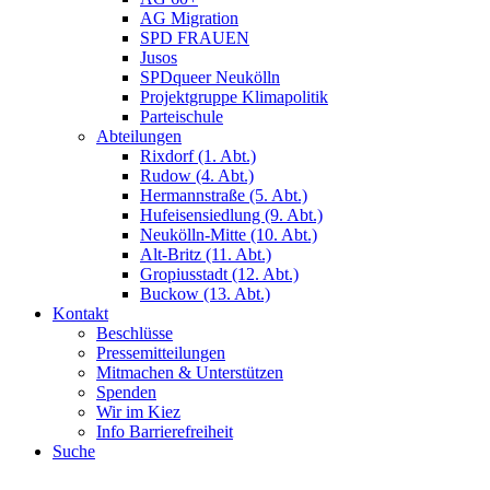
AG Migration
SPD FRAUEN
Jusos
SPDqueer Neukölln
Projektgruppe Klimapolitik
Parteischule
Abteilungen
Rixdorf (1. Abt.)
Rudow (4. Abt.)
Hermannstraße (5. Abt.)
Hufeisensiedlung (9. Abt.)
Neukölln-Mitte (10. Abt.)
Alt-Britz (11. Abt.)
Gropiusstadt (12. Abt.)
Buckow (13. Abt.)
Kontakt
Beschlüsse
Pressemitteilungen
Mitmachen & Unterstützen
Spenden
Wir im Kiez
Info Barrierefreiheit
Suche