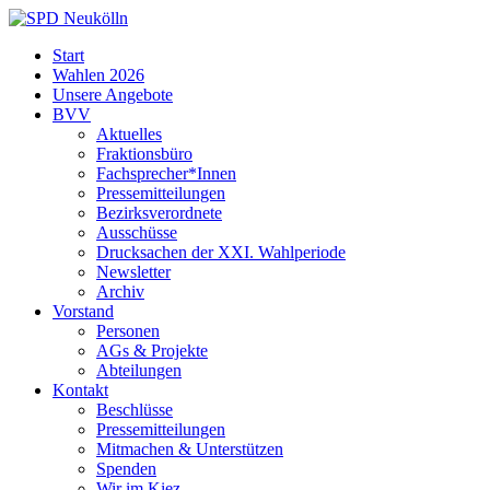
Skip
to
SPD
Start
content
Neukölln
Wahlen 2026
Unsere Angebote
BVV
Aktuelles
Fraktionsbüro
Fachsprecher*Innen
Pressemitteilungen
Bezirksverordnete
Ausschüsse
Drucksachen der XXI. Wahlperiode
Newsletter
Archiv
Vorstand
Personen
AGs & Projekte
Abteilungen
Kontakt
Beschlüsse
Pressemitteilungen
Mitmachen & Unterstützen
Spenden
Wir im Kiez