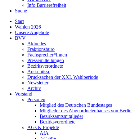
Info Barrierefreiheit
Suche
Start
Wahlen 2026
Unsere Angebote
BVV
Aktuelles
Fraktionsbüro
Fachsprecher*Innen
Pressemitteilungen
Bezirksverordnete
Ausschüsse
Drucksachen der XXI. Wahlperiode
Newsletter
Archiv
Vorstand
Personen
Mitglied des Deutschen Bundestages
Mitglieder des Abgeordnetenhauses von Berlin
Bezirksamtsmitglieder
Bezirksverordnete
AGs & Projekte
AfA
AG 60+