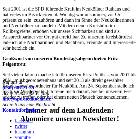
Seit 2001 ist die SPD führende Kraft im Neuköllner Rathaus und
hat vieles im Bezirk erreicht. Wichtig war uns immer, vor Ort
präsent zu sein, zuzuhören und dann im Sinne der Neuköllnerinnen
und Neuköllner zu handeln. Mit dem neuen Kreisbüro im
Rollbergviertel erhöhen wir unsere Sichtbarkeit und sind als
Ansprechpartner vor Ort gut erreichbar. Zu unserem Kreisbürofest
lade ich alle Nachbarinnen und Nachbarn, Freunde und Interessierte
sehr herzlich ein.
Grußwort von unserem Bundestagsabgeordneten Fritz
Felgentreu:
Seit vielen Jahren mache ich für unseren Kiez Politik – von 2001 bis
2011 im Abgeordnetenhaus und seit 2013 als direkt gewählter
Ruf uns an
Bundestagsabgeordneter für Neukölln. Am 24. September stelle ich
(030) 687 21 59
mich zur Wiederwahl. Ich freue mich darauf, Sie bei unserem Fest
Schreib uns eine E-Mail
wieder zu treffen oder bei einem netten Plausch kennenzulernen.
info@spd-neukoelln.de
Schreib uns eine Nachricht
Immer auf dem Laufenden:
Kontaktformular
Abonniere unseren Newsletter!
facebook
twitter
instagram
youtube