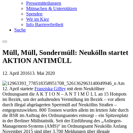
Pressemitteilungen
Mitmachen & Unterstützen
Spenden
Wir im Kiez
Info Barrierefreiheit
Suche
Menu
Müll, Müll, Sondermüll: Neukölln startet
AKTION ANTIMÜLL
12. April 2016
13. Mai 2020
Am
12. April startete
Franziska Giffey
mit dem Neuköllner
Ordnungsamt die A K T I O N – A N T I M Ü L L an 15 Hotspots
im Bezirk, um der anhaltenden Vermüllung im Bezirk – vor allem
durch illegal abgelagerten Sperrmüll auf Neuköllns Straßen –
entgegenzuwirken. 800 Tonnen wurden allein im letzten Jahr durch
die BSR im Auftrag des Ordnungsamtes entsorgt – ein Spitzenplatz
in der Berliner Müllstatistik. Seit der Einführung des „Anliegen-
Management-Systems (AMS)“ im Ordnungsamt Neukölln Anfang
November 2015 sind über 3.700 Meldungen über illegale