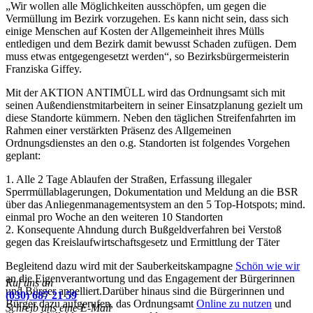
„Wir wollen alle Möglichkeiten ausschöpfen, um gegen die
Vermüllung im Bezirk vorzugehen. Es kann nicht sein, dass sich
einige Menschen auf Kosten der Allgemeinheit ihres Mülls
entledigen und dem Bezirk damit bewusst Schaden zufügen. Dem
muss etwas entgegengesetzt werden“, so Bezirksbürgermeisterin
Franziska Giffey.
Mit der AKTION ANTIMÜLL wird das Ordnungsamt sich mit
seinen Außendienstmitarbeitern in seiner Einsatzplanung gezielt um
diese Standorte kümmern. Neben den täglichen Streifenfahrten im
Rahmen einer verstärkten Präsenz des Allgemeinen
Ordnungsdienstes an den o.g. Standorten ist folgendes Vorgehen
geplant:
1. Alle 2 Tage Ablaufen der Straßen, Erfassung illegaler
Sperrmüllablagerungen, Dokumentation und Meldung an die BSR
über das Anliegenmanagementsystem an den 5 Top-Hotspots; mind.
einmal pro Woche an den weiteren 10 Standorten
2. Konsequente Ahndung durch Bußgeldverfahren bei Verstoß
gegen das Kreislaufwirtschaftsgesetz und Ermittlung der Täter
Begleitend dazu wird mit der Sauberkeitskampagne
Schön wie wir
an die Eigenverantwortung und das Engagement der Bürgerinnen
Ruf uns an
und Bürger appelliert.Darüber hinaus sind die Bürgerinnen und
(030) 687 21 59
Bürger dazu aufgerufen, das Ordnungsamt
Online zu nutzen
und
Schreib uns eine E-Mail