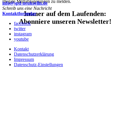
illegale Müllablagerungen zu melden.
info@spd-neukoelln.de
Schreib uns eine Nachricht
Immer auf dem Laufenden:
Kontaktformular
Abonniere unseren Newsletter!
facebook
twitter
instagram
youtube
Kontakt
Datenschutzerklärung
Impressum
Datenschutz-Einstellungen