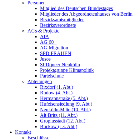
Personen
Mitglied des Deutschen Bundestages
Mitglieder des Abgeordnetenhauses von Berlin
Bezirksamtsmitglieder
Bezirksverordnete
AGs & Projekte
AfA
AG 60+
AG Migration
SPD FRAUEN
Jusos
SPDqueer Neukölln
Projektgruppe Klimapolitik
Parteischule
Abteilungen
Rixdorf (1. Abt.)
Rudow (4. Abt.)
Hermannstraße (5. Abt.)
Hufeisensiedlung (9. Abt.)
Neukölln-Mitte (10. Abt.)
Alt-Britz (11. Abt.)
Gropiusstadt (12. Abt.)
Buckow (13. Abt.)
Kontakt
Beschlüsse