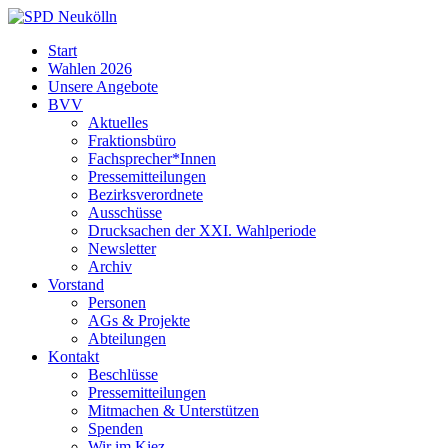
Skip
to
SPD
Start
content
Neukölln
Wahlen 2026
Unsere Angebote
BVV
Aktuelles
Fraktionsbüro
Fachsprecher*Innen
Pressemitteilungen
Bezirksverordnete
Ausschüsse
Drucksachen der XXI. Wahlperiode
Newsletter
Archiv
Vorstand
Personen
AGs & Projekte
Abteilungen
Kontakt
Beschlüsse
Pressemitteilungen
Mitmachen & Unterstützen
Spenden
Wir im Kiez