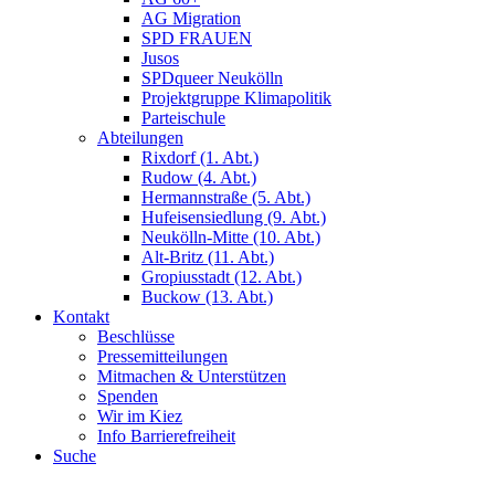
AG Migration
SPD FRAUEN
Jusos
SPDqueer Neukölln
Projektgruppe Klimapolitik
Parteischule
Abteilungen
Rixdorf (1. Abt.)
Rudow (4. Abt.)
Hermannstraße (5. Abt.)
Hufeisensiedlung (9. Abt.)
Neukölln-Mitte (10. Abt.)
Alt-Britz (11. Abt.)
Gropiusstadt (12. Abt.)
Buckow (13. Abt.)
Kontakt
Beschlüsse
Pressemitteilungen
Mitmachen & Unterstützen
Spenden
Wir im Kiez
Info Barrierefreiheit
Suche