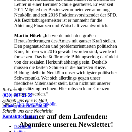
Lehrer in einer Berliner Schule gearbeitet. Er war seit
2011 Mitglied der Bezirksverordnetenversammlung
Neukölln und seit 2016 Fraktionsvorsitzender der
SPD
.
Als Bezirksbürgermeister ist er nunmehr für die
Abteilung Finanzen und Wirtschaft verantwortlich.
Martin Hikel:
„Ich werde mich den großen
Herausforderungen des Amtes mit ganzer Kraft stellen.
Den pragmatischen und problemorientierten politischen
Kurs, für den wir 2016 gewählt worden sind, werde ich
fortsetzen. Das heißt für mich: Bildungserfolg darf nicht
von der sozialen Herkunft abhängig sein. Deshalb
müssen die besten Schulen in die härtesten Kieze.
Bildung bleibt in Neukölln unser wichtigster politischer
Schwerpunkt. Wer sich allerdings gegen unser
friedliches Miteinander stellt, kann nicht mit unserer
Unterstützung rechnen. Hier müssen klare Grenzen
Ruf uns an
gezogen werden.“
(030) 687 21 59
Schreib uns eine E-Mail
Quelle:
Bezirksamt Neukölln
info@spd-neukoelln.de
Schreib uns eine Nachricht
Immer auf dem Laufenden:
Kontaktformular
Abonniere unseren Newsletter!
facebook
twitter