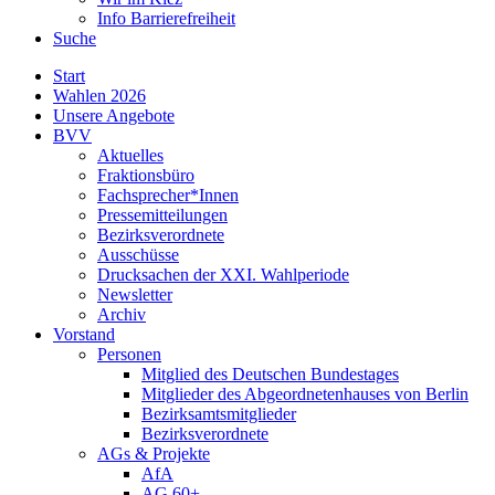
Info Barrierefreiheit
Suche
Start
Wahlen 2026
Unsere Angebote
BVV
Aktuelles
Fraktionsbüro
Fachsprecher*Innen
Pressemitteilungen
Bezirksverordnete
Ausschüsse
Drucksachen der XXI. Wahlperiode
Newsletter
Archiv
Vorstand
Personen
Mitglied des Deutschen Bundestages
Mitglieder des Abgeordnetenhauses von Berlin
Bezirksamtsmitglieder
Bezirksverordnete
AGs & Projekte
AfA
AG 60+