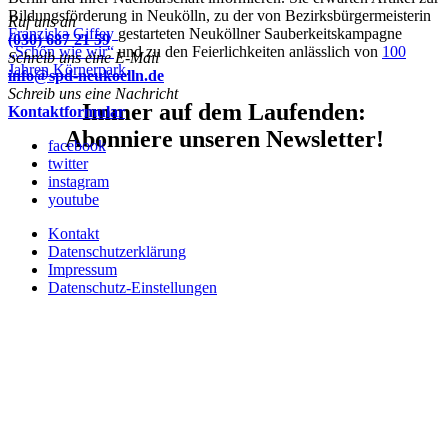
Bildungsförderung in Neukölln, zu der von Bezirksbürgermeisterin
Ruf uns an
Franziska Giffey
gestarteten Neuköllner Sauberkeitskampagne
(030) 687 21 59
„Schön wie wir“
und zu den Feierlichkeiten anlässlich von
100
Schreib uns eine E-Mail
Jahren Körnerpark
.
info@spd-neukoelln.de
Schreib uns eine Nachricht
Immer auf dem Laufenden:
Kontaktformular
Abonniere unseren Newsletter!
facebook
twitter
instagram
youtube
Kontakt
Datenschutzerklärung
Impressum
Datenschutz-Einstellungen