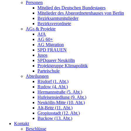
Personen
Mitglied des Deutschen Bundestages
Mitglieder des Abgeordnetenhauses von Berlin
Bezirksamtsmitglieder
Bezirksverordnete
AGs & Projekte
AfA
AG 60+
AG Migration
SPD FRAUEN
Jusos
SPDqueer Neukölln
Projektgruppe Klimapolitik
Parteischule
Abteilungen
Rixdorf (1. Abt.)
Rudow (4. Abt.)
Hermannstraße (5. Abt.)
Hufeisensiedlung (9. Abt.)
Neukölln-Mitte (10. Abt.)
Alt-Britz (11. Abt.)
Gropiusstadt (12. Abt.)
Buckow (13. Abt.)
Kontakt
Beschlüsse