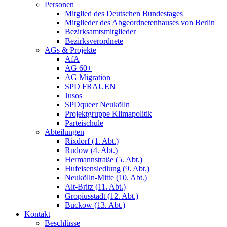
Personen
Mitglied des Deutschen Bundestages
Mitglieder des Abgeordnetenhauses von Berlin
Bezirksamtsmitglieder
Bezirksverordnete
AGs & Projekte
AfA
AG 60+
AG Migration
SPD FRAUEN
Jusos
SPDqueer Neukölln
Projektgruppe Klimapolitik
Parteischule
Abteilungen
Rixdorf (1. Abt.)
Rudow (4. Abt.)
Hermannstraße (5. Abt.)
Hufeisensiedlung (9. Abt.)
Neukölln-Mitte (10. Abt.)
Alt-Britz (11. Abt.)
Gropiusstadt (12. Abt.)
Buckow (13. Abt.)
Kontakt
Beschlüsse