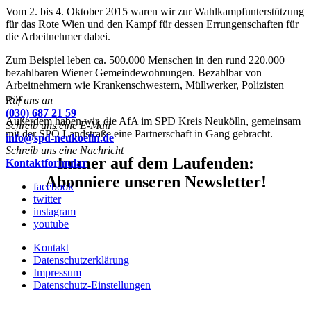
Vom 2. bis 4. Oktober 2015 waren wir zur Wahlkampfunterstützung
für das Rote Wien und den Kampf für dessen Errungenschaften für
die Arbeitnehmer dabei.
Zum Beispiel leben ca. 500.000 Menschen in den rund 220.000
bezahlbaren Wiener Gemeindewohnungen. Bezahlbar von
Arbeitnehmern wie Krankenschwestern, Müllwerker, Polizisten
usw.
Ruf uns an
(030) 687 21 59
Außerdem haben wir, die AfA im SPD Kreis Neukölln, gemeinsam
Schreib uns eine E-Mail
mit der SPÖ Landstraße eine Partnerschaft in Gang gebracht.
info@spd-neukoelln.de
Schreib uns eine Nachricht
Immer auf dem Laufenden:
Kontaktformular
Abonniere unseren Newsletter!
facebook
twitter
instagram
youtube
Kontakt
Datenschutzerklärung
Impressum
Datenschutz-Einstellungen