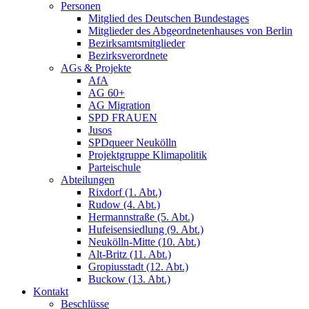
Personen
Mitglied des Deutschen Bundestages
Mitglieder des Abgeordnetenhauses von Berlin
Bezirksamtsmitglieder
Bezirksverordnete
AGs & Projekte
AfA
AG 60+
AG Migration
SPD FRAUEN
Jusos
SPDqueer Neukölln
Projektgruppe Klimapolitik
Parteischule
Abteilungen
Rixdorf (1. Abt.)
Rudow (4. Abt.)
Hermannstraße (5. Abt.)
Hufeisensiedlung (9. Abt.)
Neukölln-Mitte (10. Abt.)
Alt-Britz (11. Abt.)
Gropiusstadt (12. Abt.)
Buckow (13. Abt.)
Kontakt
Beschlüsse