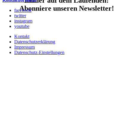
Immer auf dem Laufenden:
Kontaktformular
Abonniere unseren Newsletter!
facebook
twitter
instagram
youtube
Kontakt
Datenschutzerklärung
Impressum
Datenschutz-Einstellungen