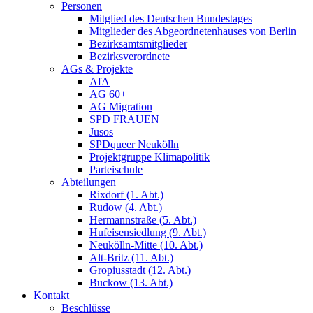
Personen
Mitglied des Deutschen Bundestages
Mitglieder des Abgeordnetenhauses von Berlin
Bezirksamtsmitglieder
Bezirksverordnete
AGs & Projekte
AfA
AG 60+
AG Migration
SPD FRAUEN
Jusos
SPDqueer Neukölln
Projektgruppe Klimapolitik
Parteischule
Abteilungen
Rixdorf (1. Abt.)
Rudow (4. Abt.)
Hermannstraße (5. Abt.)
Hufeisensiedlung (9. Abt.)
Neukölln-Mitte (10. Abt.)
Alt-Britz (11. Abt.)
Gropiusstadt (12. Abt.)
Buckow (13. Abt.)
Kontakt
Beschlüsse