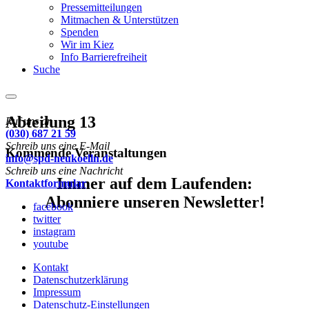
Pressemitteilungen
Mitmachen & Unterstützen
Spenden
Wir im Kiez
Info Barrierefreiheit
Suche
Menu
Abteilung 13
Ruf uns an
(030) 687 21 59
Schreib uns eine E-Mail
Kommende Veranstaltungen
info@spd-neukoelln.de
Schreib uns eine Nachricht
Immer auf dem Laufenden:
Kontaktformular
Abonniere unseren Newsletter!
facebook
twitter
instagram
youtube
Kontakt
Datenschutzerklärung
Impressum
Datenschutz-Einstellungen