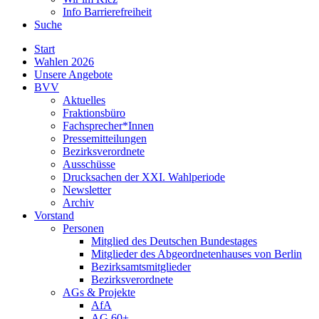
Info Barrierefreiheit
Suche
Start
Wahlen 2026
Unsere Angebote
BVV
Aktuelles
Fraktionsbüro
Fachsprecher*Innen
Pressemitteilungen
Bezirksverordnete
Ausschüsse
Drucksachen der XXI. Wahlperiode
Newsletter
Archiv
Vorstand
Personen
Mitglied des Deutschen Bundestages
Mitglieder des Abgeordnetenhauses von Berlin
Bezirksamtsmitglieder
Bezirksverordnete
AGs & Projekte
AfA
AG 60+