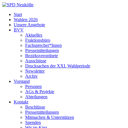
Skip
to
SPD
Start
content
Neukölln
Wahlen 2026
Unsere Angebote
BVV
Aktuelles
Fraktionsbüro
Fachsprecher*Innen
Pressemitteilungen
Bezirksverordnete
Ausschüsse
Drucksachen der XXI. Wahlperiode
Newsletter
Archiv
Vorstand
Personen
AGs & Projekte
Abteilungen
Kontakt
Beschlüsse
Pressemitteilungen
Mitmachen & Unterstützen
Spenden
Wir im Kiez