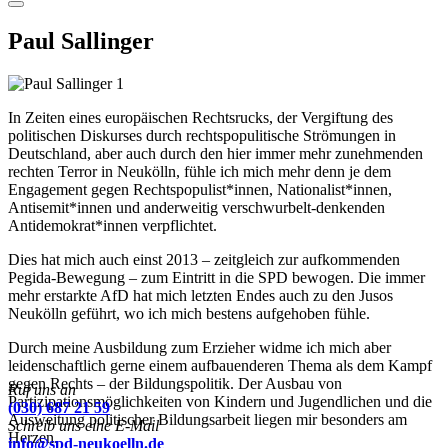
Menu
Paul Sallinger
In Zeiten eines europäischen Rechtsrucks, der Vergiftung des
politischen Diskurses durch rechtspopulitische Strömungen in
Deutschland, aber auch durch den hier immer mehr zunehmenden
rechten Terror in Neukölln, fühle ich mich mehr denn je dem
Engagement gegen Rechtspopulist*innen, Nationalist*innen,
Antisemit*innen und anderweitig verschwurbelt-denkenden
Antidemokrat*innen verpflichtet.
Dies hat mich auch einst 2013 – zeitgleich zur aufkommenden
Pegida-Bewegung – zum Eintritt in die SPD bewogen. Die immer
mehr erstarkte AfD hat mich letzten Endes auch zu den Jusos
Neukölln geführt, wo ich mich bestens aufgehoben fühle.
Durch meine Ausbildung zum Erzieher widme ich mich aber
leidenschaftlich gerne einem aufbauenderen Thema als dem Kampf
gegen Rechts – der Bildungspolitik. Der Ausbau von
Ruf uns an
Partizipationsmöglichkeiten von Kindern und Jugendlichen und die
(030) 687 21 59
Ausweitung politischer Bildungsarbeit liegen mir besonders am
Schreib uns eine E-Mail
Herzen.
info@spd-neukoelln.de