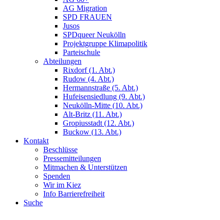
AG Migration
SPD FRAUEN
Jusos
SPDqueer Neukölln
Projektgruppe Klimapolitik
Parteischule
Abteilungen
Rixdorf (1. Abt.)
Rudow (4. Abt.)
Hermannstraße (5. Abt.)
Hufeisensiedlung (9. Abt.)
Neukölln-Mitte (10. Abt.)
Alt-Britz (11. Abt.)
Gropiusstadt (12. Abt.)
Buckow (13. Abt.)
Kontakt
Beschlüsse
Pressemitteilungen
Mitmachen & Unterstützen
Spenden
Wir im Kiez
Info Barrierefreiheit
Suche