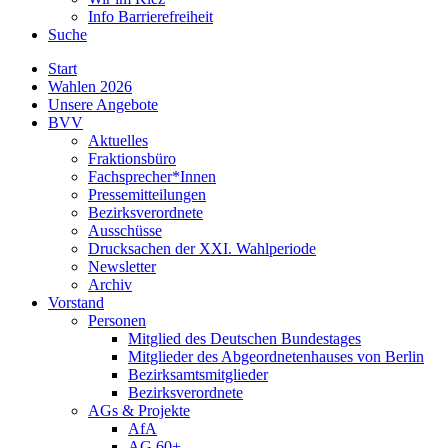
Info Barrierefreiheit
Suche
Start
Wahlen 2026
Unsere Angebote
BVV
Aktuelles
Fraktionsbüro
Fachsprecher*Innen
Pressemitteilungen
Bezirksverordnete
Ausschüsse
Drucksachen der XXI. Wahlperiode
Newsletter
Archiv
Vorstand
Personen
Mitglied des Deutschen Bundestages
Mitglieder des Abgeordnetenhauses von Berlin
Bezirksamtsmitglieder
Bezirksverordnete
AGs & Projekte
AfA
AG 60+