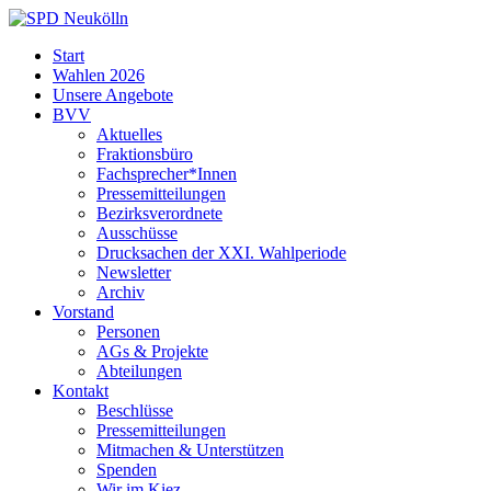
Skip
to
SPD
Start
content
Neukölln
Wahlen 2026
Unsere Angebote
BVV
Aktuelles
Fraktionsbüro
Fachsprecher*Innen
Pressemitteilungen
Bezirksverordnete
Ausschüsse
Drucksachen der XXI. Wahlperiode
Newsletter
Archiv
Vorstand
Personen
AGs & Projekte
Abteilungen
Kontakt
Beschlüsse
Pressemitteilungen
Mitmachen & Unterstützen
Spenden
Wir im Kiez