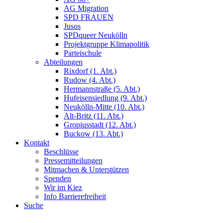
AG Migration
SPD FRAUEN
Jusos
SPDqueer Neukölln
Projektgruppe Klimapolitik
Parteischule
Abteilungen
Rixdorf (1. Abt.)
Rudow (4. Abt.)
Hermannstraße (5. Abt.)
Hufeisensiedlung (9. Abt.)
Neukölln-Mitte (10. Abt.)
Alt-Britz (11. Abt.)
Gropiusstadt (12. Abt.)
Buckow (13. Abt.)
Kontakt
Beschlüsse
Pressemitteilungen
Mitmachen & Unterstützen
Spenden
Wir im Kiez
Info Barrierefreiheit
Suche