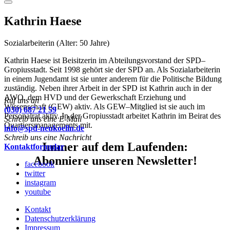
Menu
Kathrin Haese
Sozialarbeiterin (Alter: 50 Jahre)
Kathrin Haese ist Beisitzerin im Abteilungsvorstand der SPD–
Gropiusstadt. Seit 1998 gehört sie der SPD an. Als Sozialarbeiterin
in einem Jugendamt ist sie unter anderem für die Politische Bildung
zuständig. Neben ihrer Arbeit in der SPD ist Kathrin auch in der
AWO, dem HVD und der Gewerkschaft Erziehung und
Ruf uns an
Wissenschaft (GEW) aktiv. Als GEW–Mitglied ist sie auch im
(030) 687 21 59
Personalrat aktiv. In der Gropiusstadt arbeitet Kathrin im Beirat des
Schreib uns eine E-Mail
Quartiersmanagements mit.
info@spd-neukoelln.de
Schreib uns eine Nachricht
Immer auf dem Laufenden:
Kontaktformular
Abonniere unseren Newsletter!
facebook
twitter
instagram
youtube
Kontakt
Datenschutzerklärung
Impressum