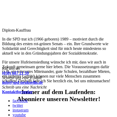
Diplom-Kauffrau
In die SPD trat ich (1966 geboren) 1989 – motiviert durch die
Bildung des ersten rot-grünen Senats – ein. Ihre Grundwerte wie
Solidarität und Gerechtigkeit sind für mich heute mindestens so
aktuell wie in den Gründungsjahren der Sozialdemokratie.
Für unsere Hufeisensiedlung wünsche ich mir, dass wir auch in
Zukunft gemeinsam gerne hier leben. Die Voraussetzungen dafür
Ruf uns an
(z.B. ein tolerantes Miteinander, gute Schulen, bezahlbare Mieten,
(030) 687 21 59
ein sicheres Gefühl) können nur viele Menschen zusammen
Schreib uns eine E-Mail
schaffen! Deshalb lade ich Sie herzlich ein, bei uns mitzumachen!
info@spd-neukoelln.de
Schreib uns eine Nachricht
Immer auf dem Laufenden:
Kontaktformular
Abonniere unseren Newsletter!
facebook
twitter
instagram
youtube