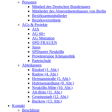
Personen
Mitglied des Deutschen Bundestages
Mitglieder des Abgeordnetenhauses von Berlin
Bezirksamtsmitglieder
Bezirksverordnete
AGs & Projekte
AfA
AG 60+
AG Migration
SPD FRAUEN
Jusos
SPDqueer Neukölln
Projektgruppe Klimapolitik
Parteischule
Abteilungen
Rixdorf (1. Abt.)
Rudow (4. Abt.)
Hermannstraße (5. Abt.)
Hufeisensiedlung (9. Abt.)
Neukölln-Mitte (10. Abt.)
Alt-Britz (11. Abt.)
Gropiusstadt (12. Abt.)
Buckow (13. Abt.)
Kontakt
Beschlüsse